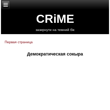
CRiME
зазирнути на темний бік
Первая страница
You are here
Демократическая сокыра