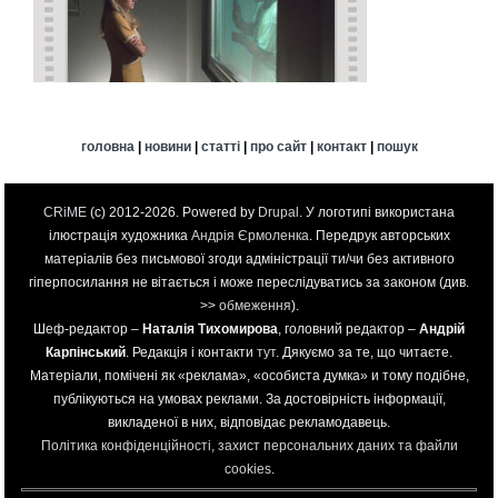
головна
|
новини
|
статті
|
про сайт
|
контакт
|
пошук
CRiME
(c) 2012-2026. Powered by
Drupal
. У логотипі використана
ілюстрація художника
Андрія Єрмоленка
. Передрук авторських
матеріалів без письмової згоди адміністрації ти/чи без активного
гіперпосилання не вітається і може переслідуватись за законом (див.
>>
обмеження
).
Шеф-редактор –
Наталія Тихомирова
, головний редактор –
Андрій
Карпінський
. Редакція і контакти
тут
. Дякуємо за те, що читаєте.
Матеріали, помічені як «реклама», «особиста думка» и тому подібне,
публікуються на умовах реклами. За достовірність інформації,
викладеної в них, відповідає рекламодавець.
Політика конфіденційності, захист персональних даних та файли
cookies
.