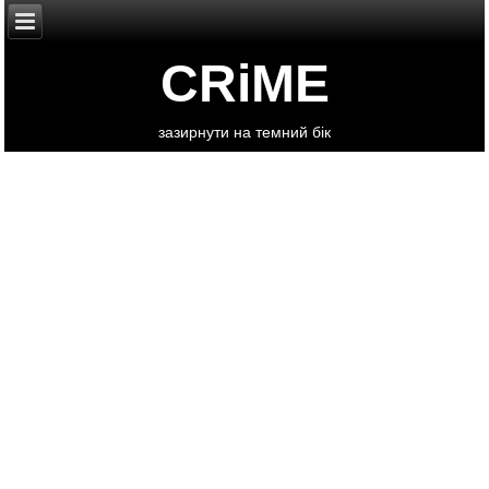
CRiME
зазирнути на темний бік