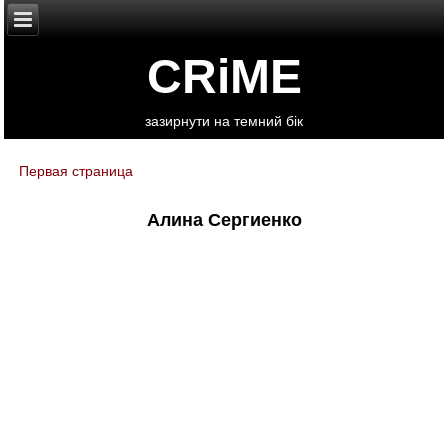
CRiME
зазирнути на темний бік
Первая страница
You are here
Алина Сергиенко