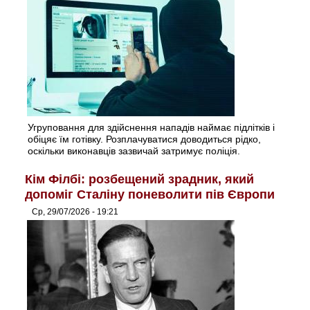
Угруповання для здійснення нападів наймає підлітків і
обіцяє їм готівку. Розплачуватися доводиться рідко,
оскільки виконавців зазвичай затримує поліція.
Кім Філбі: розбещений зрадник, який
допоміг Сталіну поневолити пів Європи
Ср, 29/07/2026 - 19:21