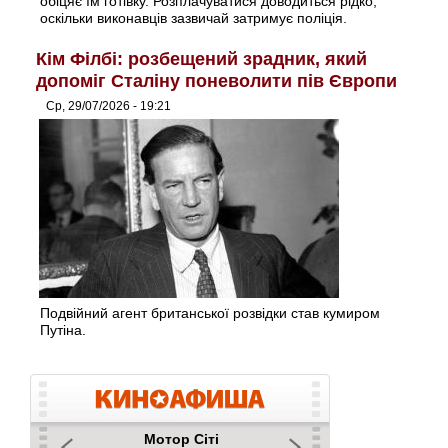
обіцяє їм готівку. Розплачуватися доводиться рідко,
оскільки виконавців зазвичай затримує поліція.
Кім Філбі: розбещений зрадник, який
допоміг Сталіну поневолити пів Європи
Ср, 29/07/2026 - 19:21
Подвійний агент британської розвідки став кумиром
Путіна.