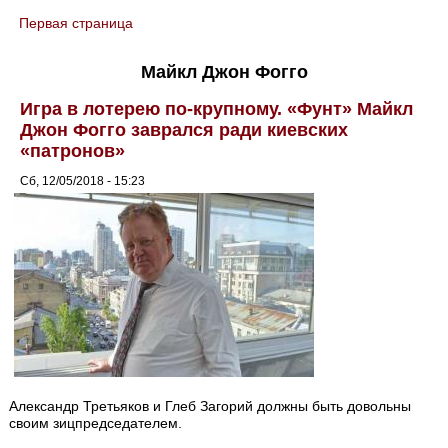
Первая страница
You are here
Майкл Джон Фогго
Игра в лотерею по-крупному. «Фунт» Майкл
Джон Фогго заврался ради киевских
«патронов»
Сб, 12/05/2018 - 15:23
Александр Третьяков и Глеб Загорий должны быть довольны
своим зицпредседателем.