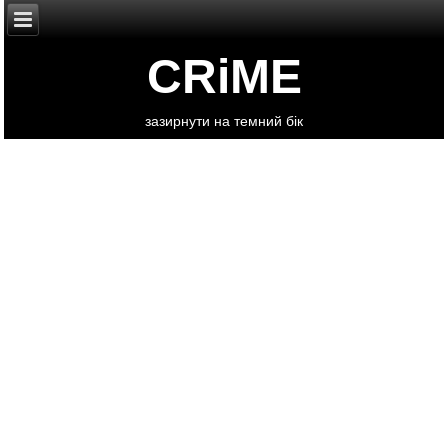
CRiME
зазирнути на темний бік