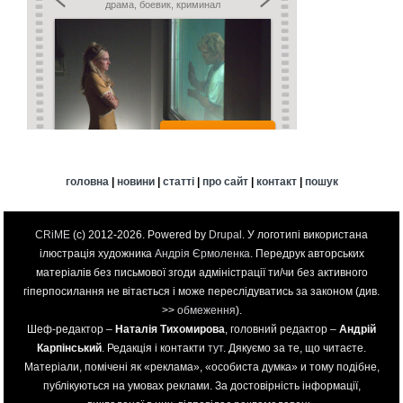
головна
|
новини
|
статті
|
про сайт
|
контакт
|
пошук
CRiME
(c) 2012-2026. Powered by
Drupal
. У логотипі використана
ілюстрація художника
Андрія Єрмоленка
. Передрук авторських
матеріалів без письмової згоди адміністрації ти/чи без активного
гіперпосилання не вітається і може переслідуватись за законом (див.
>>
обмеження
).
Шеф-редактор –
Наталія Тихомирова
, головний редактор –
Андрій
Карпінський
. Редакція і контакти
тут
. Дякуємо за те, що читаєте.
Матеріали, помічені як «реклама», «особиста думка» и тому подібне,
публікуються на умовах реклами. За достовірність інформації,