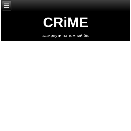
CRiME
зазирнути на темний бік