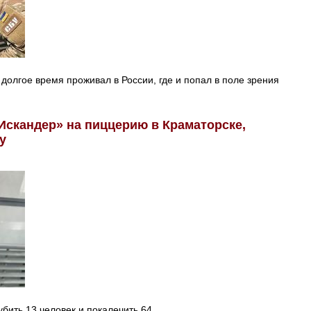
долгое время проживал в России, где и попал в поле зрения
Искандер» на пиццерию в Краматорске,
у
бить 13 человек и покалечить 64.