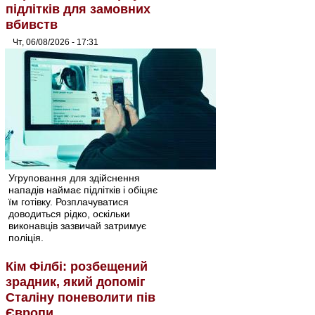
підлітків для замовних
вбивств
Чт, 06/08/2026 - 17:31
Угруповання для здійснення
нападів наймає підлітків і обіцяє
їм готівку. Розплачуватися
доводиться рідко, оскільки
виконавців зазвичай затримує
поліція.
Кім Філбі: розбещений
зрадник, який допоміг
Сталіну поневолити пів
Європи