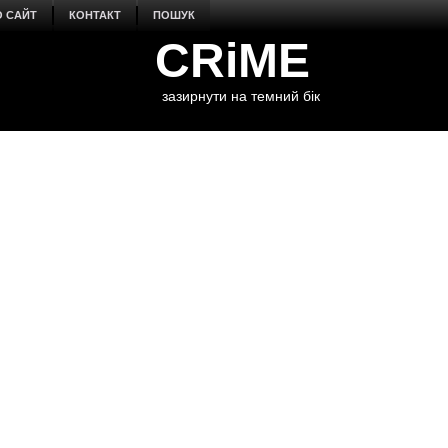
О САЙТ
КОНТАКТ
ПОШУК
CRiME
зазирнути на темний бік