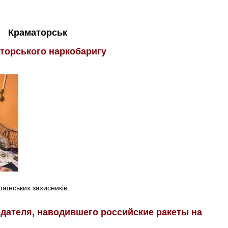
Краматорськ
аторського наркобаригу
раїнських захисників.
дателя, наводившего российские ракеты на