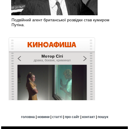
Подвійний агент британської розвідки став кумиром
Путіна.
головна
|
новини
|
статті
|
про сайт
|
контакт
|
пошук