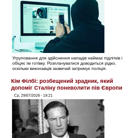
Угруповання для здійснення нападів наймає підлітків і
обіцяє їм готівку. Розплачуватися доводиться рідко,
оскільки виконавців зазвичай затримує поліція.
Кім Філбі: розбещений зрадник, який
допоміг Сталіну поневолити пів Європи
Ср, 29/07/2026 - 19:21