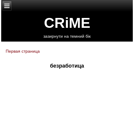
CRiME
зазирнути на темний бік
Первая страница
You are here
безработица