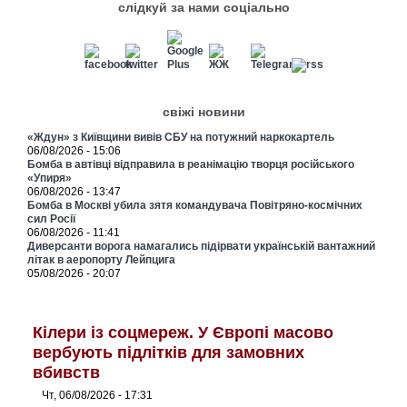
слідкуй за нами соціально
свіжі новини
«Ждун» з Київщини вивів СБУ на потужний наркокартель
06/08/2026 - 15:06
Бомба в автівці відправила в реанімацію творця російського
«Упиря»
06/08/2026 - 13:47
Бомба в Москві убила зятя командувача Повітряно-космічних
сил Росії
06/08/2026 - 11:41
Диверсанти ворога намагались підірвати українській вантажний
літак в аеропорту Лейпцига
05/08/2026 - 20:07
Кілери із соцмереж. У Європі масово
вербують підлітків для замовних
вбивств
Чт, 06/08/2026 - 17:31