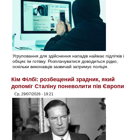
Угруповання для здійснення нападів наймає підлітків і
обіцяє їм готівку. Розплачуватися доводиться рідко,
оскільки виконавців зазвичай затримує поліція.
Кім Філбі: розбещений зрадник, який
допоміг Сталіну поневолити пів Європи
Ср, 29/07/2026 - 19:21