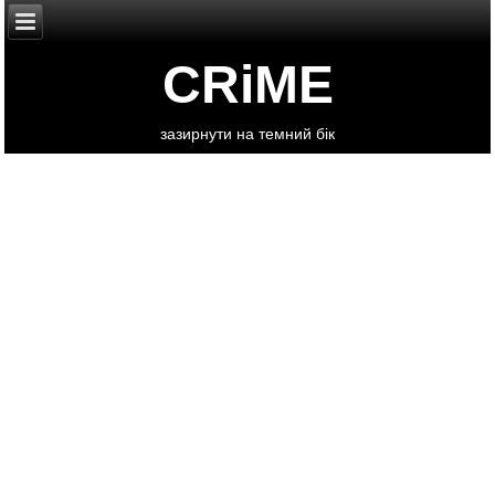
CRiME
зазирнути на темний бік