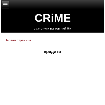
CRiME
зазирнути на темний бік
Первая страница
You are here
кредити