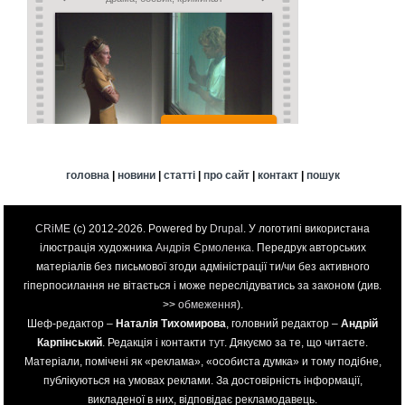
головна
|
новини
|
статті
|
про сайт
|
контакт
|
пошук
CRiME
(c) 2012-2026. Powered by
Drupal
. У логотипі використана
ілюстрація художника
Андрія Єрмоленка
. Передрук авторських
матеріалів без письмової згоди адміністрації ти/чи без активного
гіперпосилання не вітається і може переслідуватись за законом (див.
>>
обмеження
).
Шеф-редактор –
Наталія Тихомирова
, головний редактор –
Андрій
Карпінський
. Редакція і контакти
тут
. Дякуємо за те, що читаєте.
Матеріали, помічені як «реклама», «особиста думка» и тому подібне,
публікуються на умовах реклами. За достовірність інформації,
викладеної в них, відповідає рекламодавець.