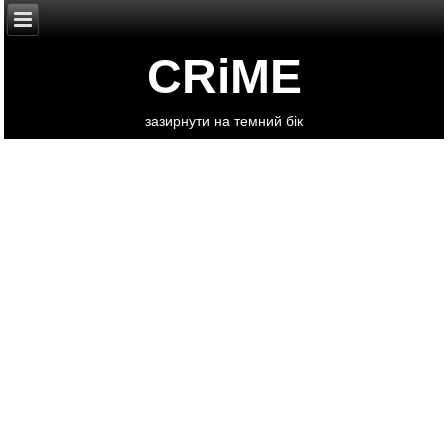
CRiME
зазирнути на темний бік