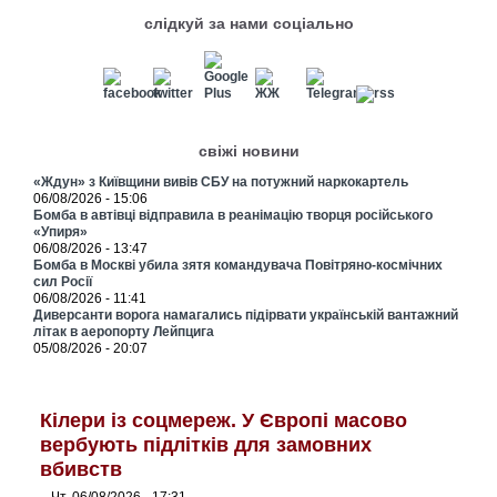
слідкуй за нами соціально
свіжі новини
«Ждун» з Київщини вивів СБУ на потужний наркокартель
06/08/2026 - 15:06
Бомба в автівці відправила в реанімацію творця російського
«Упиря»
06/08/2026 - 13:47
Бомба в Москві убила зятя командувача Повітряно-космічних
сил Росії
06/08/2026 - 11:41
Диверсанти ворога намагались підірвати українській вантажний
літак в аеропорту Лейпцига
05/08/2026 - 20:07
Кілери із соцмереж. У Європі масово
вербують підлітків для замовних
вбивств