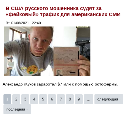
В США русского мошенника судят за
«фейковый» трафик для американских СМИ
Вт, 01/06/2021 - 22:40
Александр Жуков заработал $7 млн с помощью ботофермы.
Страницы
1
2
3
4
5
6
7
8
9
…
следующая ›
последняя »