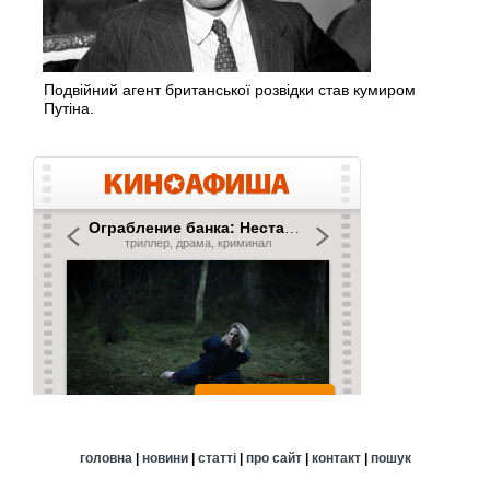
Подвійний агент британської розвідки став кумиром
Путіна.
головна
|
новини
|
статті
|
про сайт
|
контакт
|
пошук