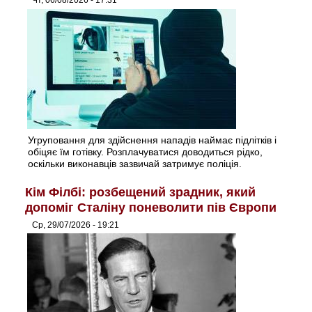
Чт, 06/08/2026 - 17:31
Угруповання для здійснення нападів наймає підлітків і
обіцяє їм готівку. Розплачуватися доводиться рідко,
оскільки виконавців зазвичай затримує поліція.
Кім Філбі: розбещений зрадник, який
допоміг Сталіну поневолити пів Європи
Ср, 29/07/2026 - 19:21