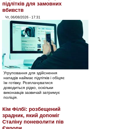
підлітків для замовних
вбивств
Чт, 06/08/2026 - 17:31
Угруповання для здійснення
нападів наймає підлітків і обіцяє
їм готівку. Розплачуватися
доводиться рідко, оскільки
виконавців зазвичай затримує
поліція.
Кім Філбі: розбещений
зрадник, який допоміг
Сталіну поневолити пів
Європи