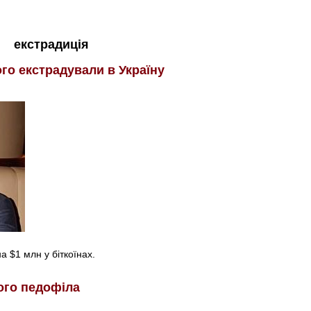
екстрадиція
о екстрадували в Україну
 $1 млн у біткоїнах.
ого педофіла