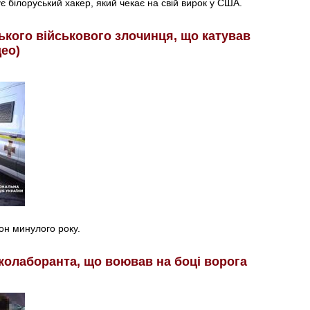
є білоруський хакер, який чекає на свій вирок у США.
ського військового злочинця, що катував
део)
н минулого року.
 колаборанта, що воював на боці ворога