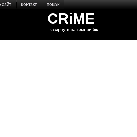
О САЙТ
КОНТАКТ
ПОШУК
CRiME
зазирнути на темний бік