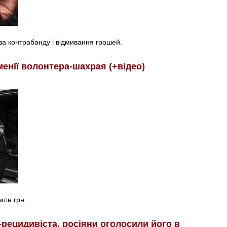
за контрабанду і відмивання грошей.
менії волонтера-шахрая (+відео)
млн грн.
рецидивіста, росіяни оголосили його в