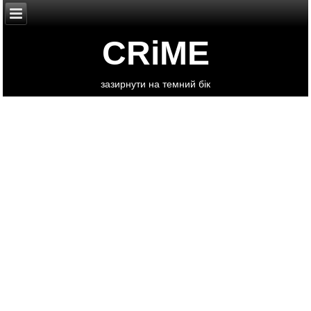
CRiME
зазирнути на темний бік