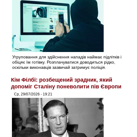
Угруповання для здійснення нападів наймає підлітків і
обіцяє їм готівку. Розплачуватися доводиться рідко,
оскільки виконавців зазвичай затримує поліція.
Кім Філбі: розбещений зрадник, який
допоміг Сталіну поневолити пів Європи
Ср, 29/07/2026 - 19:21