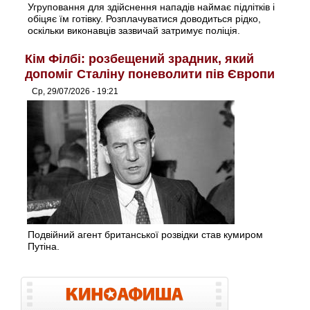
Угруповання для здійснення нападів наймає підлітків і
обіцяє їм готівку. Розплачуватися доводиться рідко,
оскільки виконавців зазвичай затримує поліція.
Кім Філбі: розбещений зрадник, який
допоміг Сталіну поневолити пів Європи
Ср, 29/07/2026 - 19:21
Подвійний агент британської розвідки став кумиром
Путіна.