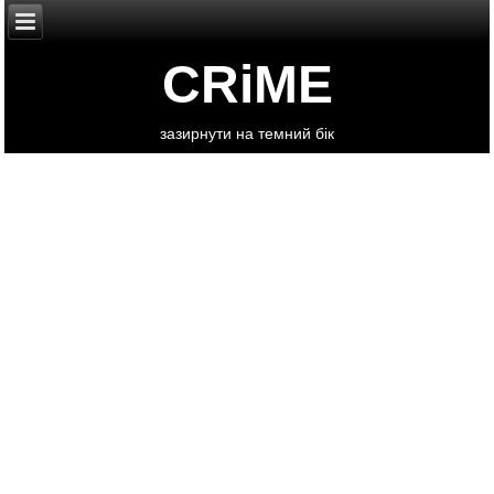
CRiME
зазирнути на темний бік