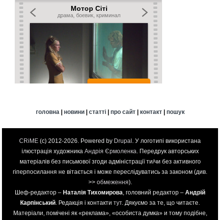
головна
|
новини
|
статті
|
про сайт
|
контакт
|
пошук
CRiME
(c) 2012-2026. Powered by
Drupal
. У логотипі використана
ілюстрація художника
Андрія Єрмоленка
. Передрук авторських
матеріалів без письмової згоди адміністрації ти/чи без активного
гіперпосилання не вітається і може переслідуватись за законом (див.
>>
обмеження
).
Шеф-редактор –
Наталія Тихомирова
, головний редактор –
Андрій
Карпінський
. Редакція і контакти
тут
. Дякуємо за те, що читаєте.
Матеріали, помічені як «реклама», «особиста думка» и тому подібне,