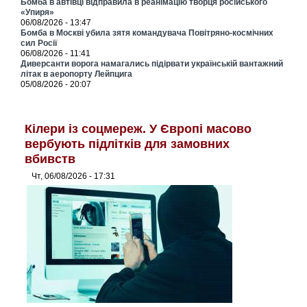
Бомба в автівці відправила в реанімацію творця російського
«Упиря»
06/08/2026 - 13:47
Бомба в Москві убила зятя командувача Повітряно-космічних
сил Росії
06/08/2026 - 11:41
Диверсанти ворога намагались підірвати українській вантажний
літак в аеропорту Лейпцига
05/08/2026 - 20:07
Кілери із соцмереж. У Європі масово
вербують підлітків для замовних
вбивств
Чт, 06/08/2026 - 17:31