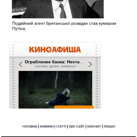
Подвійний агент британської розвідки став кумиром
Путіна.
головна
|
новини
|
статті
|
про сайт
|
контакт
|
пошук