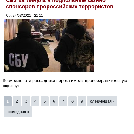
СБУ заглянула в подпольные казино
спонсоров пророссийских террористов
Ср, 24/03/2021 - 21:11
Возможно, эти рассадники порока имели правоохранительную
«крышу».
Страницы
1
2
3
4
5
6
7
8
9
следующая ›
последняя »