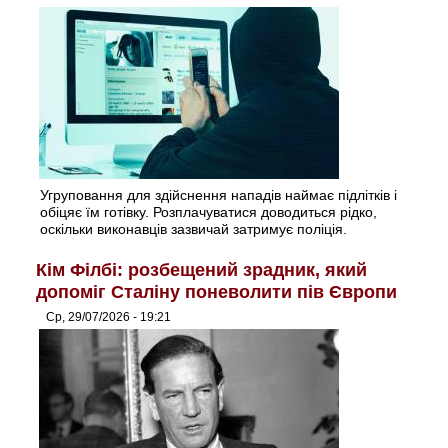
Угруповання для здійснення нападів наймає підлітків і
обіцяє їм готівку. Розплачуватися доводиться рідко,
оскільки виконавців зазвичай затримує поліція.
Кім Філбі: розбещений зрадник, який
допоміг Сталіну поневолити пів Європи
Ср, 29/07/2026 - 19:21