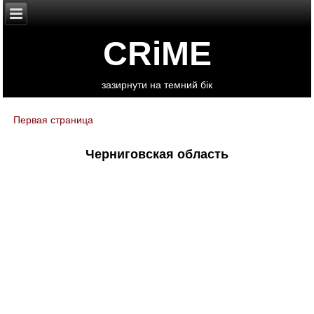
CRiME
зазирнути на темний бік
Первая страница
You are here
Черниговская область