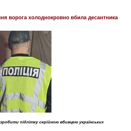
ення ворога холоднокровно вбила десантника
 зробити підлітку серійною вбивцею українських