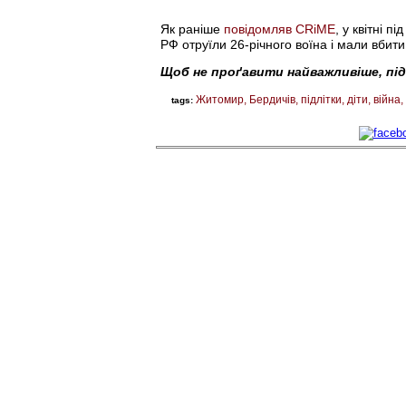
Як раніше
повідомляв
CRiME
, у квітні 
РФ отруїли 26-річного воїна і мали вбити
Щоб не проґавити найважливіше, пі
Житомир
Бердичів
підлітки
діти
війна
tags: