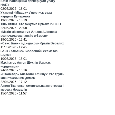
Юрій Іванющенко привернули увагу
НАБУ
02/07/2026 - 18:01
У справі «Мідаса» з’явились вуха
нардепа Кучеренка
19/06/2026 - 18:19
Тінь Тігіпка. Хто викупив Єрмака із СІЗО
22/05/2026 - 20:08
«Матір міскодингу» Альона Шевцова
розпочала експансію в Європу
19/05/2026 - 12:41
«Сенс Банк» під «дахом» братів Веселих
11/05/2026 - 17:45
Банк «Альянс» і «зелений» схематоз
Шурми
10/05/2026 - 15:01
Махінатор Антон Шухнін брязкає
«орденами»
24/04/2026 - 13:16
«Сталевар» Анатолій Афійчук: хто труїть
киян токсичним димом
22/04/2026 - 17:12
Антон Ткаченко: смертельна автотроща і
мережа борделів
15/04/2026 - 11:57