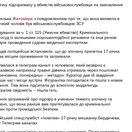
ічну підозрювану у вбивстві військовослужбовця на замовлення
ителька
Житомира
з повідомленням про те, що вона виявила в
ічний чоловік був військовослужбовцем ЗСУ.
дування за ч. 1 ст. 115 (Умисне вбивство) Кримінального
 посуд із залишками порошкоподібної речовини та інші речові
 для проведення судово-медичної експертизи.
дів поліцейські встановили, що до злочину причетна 17-річна
 за місцем проживання та затримали.
алася в телеграм-каналі з чоловіком, який імовірно є
азівкою наприкінці травня дівчина отримала через поштомат
 речовина, попередньо – метадон. Куратор дав їй завдання
ши час і місце зустрічі. Фігурантка погодилася та пішла з новим
ня. Там вона підсипала до алкоголю заздалегідь
ратив свідомість – пішла геть.
ня затриманій про підозру в учиненні тяжкого злочину та
лено, що вона раніше вже притягувалася до кримінальної
чин проти громадської безпеки.
йський спецслужбіст «помітив» 17-річну мешканку Бердичева,
у Телеграм-каналах.
сті «наркокур’єрки» та закладчиці наркотиків. Після перевірки