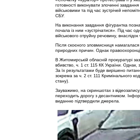
готовності виконувати злочинні завдання
військовими та під час зустрічей непоміт
СБУ.
На виконання завдання фігурантка позна
почала із ним «зустрічатися». Під час од
військового отруйну речовину, внаслідок 
Після скоєного зловмисниця намагалася 
природних причин. Однак правоохоронці в
В Житомирській обласній прокуратурі за
вбивство, ч. 1 ст. 115 КК України. Однак,
За їх результатами буде вирішено питанн
зокрема за ч. 2 ст. 111 Кримінального к
стану).
Зауважимо, на скриншотах з відеозапис
переходить дорогу з десантником. Інфор
виданню підтвердили джерела.