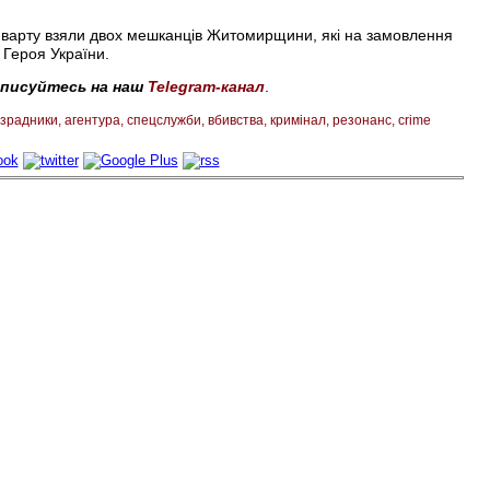
під варту взяли двох мешканців Житомирщини, які на замовлення
 Героя України.
дписуйтесь на наш
Telegram-канал
.
зрадники
агентура
спецслужби
вбивства
кримінал
резонанс
crime