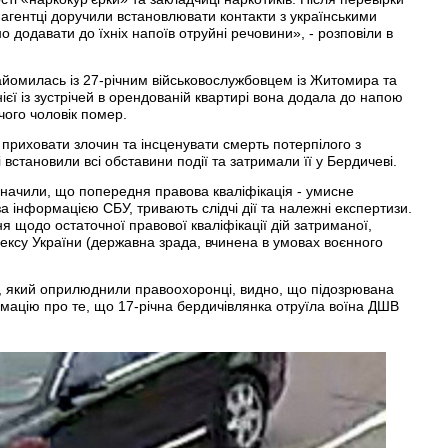
 агентці доручили встановлювати контакти з українськими
но додавати до їхніх напоїв отруйні речовини», - розповіли в
йомилась із 27-річним військовослужбовцем із Житомира та
нієї із зустрічей в орендованій квартирі вона додала до напою
чого чоловік помер.
приховати злочин та інсценувати смерть потерпілого з
становили всі обставини події та затримали її у Бердичеві.
значили, що попередня правова кваліфікація - умисне
 за інформацією СБУ, тривають слідчі дії та належні експертизи.
я щодо остаточної правової кваліфікації дій затриманої,
одексу України (державна зрада, вчинена в умовах воєнного
у, який оприлюднили правоохоронці, видно, що підозрювана
мацію про те, що 17-річна бердичівлянка отруїла воїна ДШВ