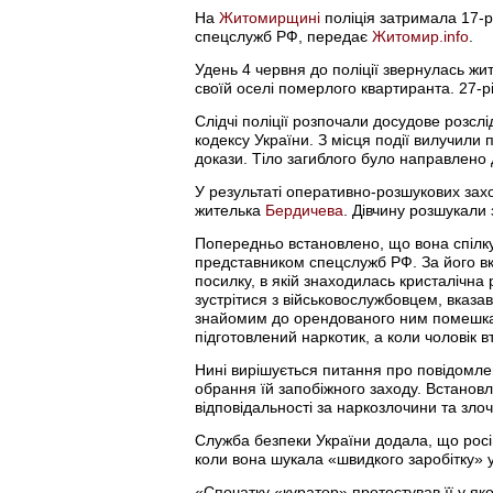
На
Житомирщині
поліція затримала 17-р
спецслужб РФ, передає
Житомир.info
.
Удень 4 червня до поліції звернулась ж
своїй оселі померлого квартиранта. 27-р
Слідчі поліції розпочали досудове розслі
кодексу України. З місця події вилучили
докази. Тіло загиблого було направлено
У результаті оперативно-розшукових захо
жителька
Бердичева
. Дівчину розшукали
Попередньо встановлено, що вона спілкув
представником спецслужб РФ. За його вк
посилку, в якій знаходилась кристалічна
зустрітися з військовослужбовцем, вказав
знайомим до орендованого ним помешкан
підготовлений наркотик, а коли чоловік вт
Нині вирішується питання про повідомлен
обрання їй запобіжного заходу. Встанов
відповідальності за наркозлочини та зло
Служба безпеки України додала, що росі
коли вона шукала «швидкого заробітку» 
«Спочатку «куратор» протестував її у яко