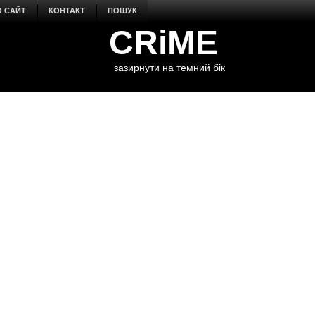
О САЙТ
КОНТАКТ
ПОШУК
CRiME
зазирнути на темний бік