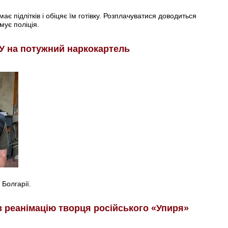
є підлітків і обіцяє їм готівку. Розплачуватися доводиться
мує поліція.
У на потужний наркокартель
 Болгарії.
в реанімацію творця російського «Упиря»