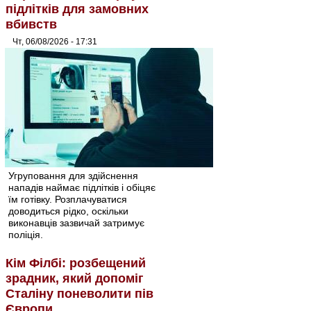
підлітків для замовних
вбивств
Чт, 06/08/2026 - 17:31
Угруповання для здійснення
нападів наймає підлітків і обіцяє
їм готівку. Розплачуватися
доводиться рідко, оскільки
виконавців зазвичай затримує
поліція.
Кім Філбі: розбещений
зрадник, який допоміг
Сталіну поневолити пів
Європи