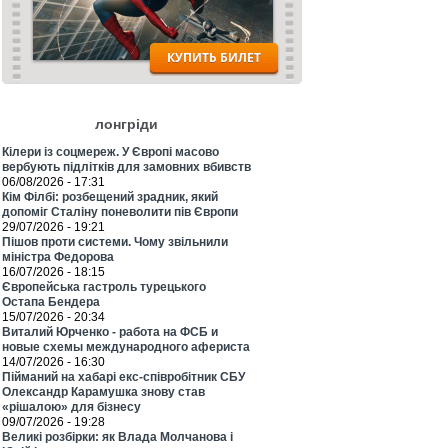
лонгріди
Кілери із соцмереж. У Європі масово
вербують підлітків для замовних вбивств
06/08/2026 - 17:31
Кім Філбі: розбещений зрадник, який
допоміг Сталіну поневолити пів Європи
29/07/2026 - 19:21
Пішов проти системи. Чому звільнили
міністра Федорова
16/07/2026 - 18:15
Європейська гастроль турецького
Остапа Бендера
15/07/2026 - 20:34
Виталий Юрченко - работа на ФСБ и
новые схемы международного афериста
14/07/2026 - 16:30
Пійманий на хабарі екс-співробітник СБУ
Олександр Карамушка знову став
«рішалою» для бізнесу
09/07/2026 - 19:28
Великі розбірки: як Влада Молчанова і