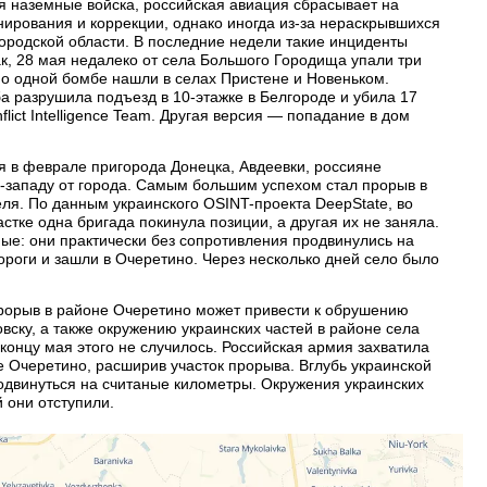
я наземные войска, российская авиация сбрасывает на
ирования и коррекции, однако иногда из-за нераскрывшихся
ородской области. В последние недели такие инциденты
ак, 28 мая недалеко от села Большого Городища упали три
о одной бомбе нашли в селах Пристене и Новеньком.
 разрушила подъезд в 10-этажке в Белгороде и убила 17
lict Intelligence Team. Другая версия — попадание в дом
я в феврале пригорода Донецка, Авдеевки, россияне
о-западу от города. Самым большим успехом стал прорыв в
ля. По данным украинского OSINT-проекта DeepState, во
тке одна бригада покинула позиции, а другая их не заняла.
ые: они практически без сопротивления продвинулись на
ороги и зашли в Очеретино. Через несколько дней село было
прорыв в районе Очеретино может привести к обрушению
вску, а также окружению украинских частей в районе села
онцу мая этого не случилось. Российская армия захватила
е Очеретино, расширив участок прорыва. Вглубь украинской
одвинуться на считаные километры. Окружения украинских
 они отступили.