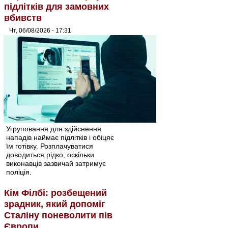
підлітків для замовних
вбивств
Чт, 06/08/2026 - 17:31
Угруповання для здійснення
нападів наймає підлітків і обіцяє
їм готівку. Розплачуватися
доводиться рідко, оскільки
виконавців зазвичай затримує
поліція.
Кім Філбі: розбещений
зрадник, який допоміг
Сталіну поневолити пів
Європи