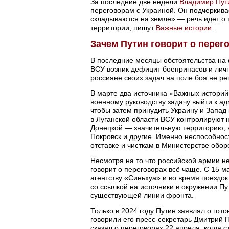
За последние две недели
Владимир Пут
переговорам с Украиной. Он подчеркивае
складываются на земле» — речь идет о 
территории, пишут
Важные истории
.
Зачем Путин говорит о перег
В последние месяцы обстоятельства на 
ВСУ возник дефицит боеприпасов и лич
россияне своих задач на поле боя не р
В марте два источника «Важных историй»
военному руководству задачу выйти к а
чтобы затем принудить Украину и Запад 
в Луганской области ВСУ контролируют 
Донецкой — значительную территорию, в
Покровск и другие. Именно неспособно
отставке и чисткам в Министерстве обор
Несмотря на то что российской армии не
говорит о переговорах всё чаще. С 15 м
агентству «Синьхуа» и во время поездок
со ссылкой на источники в окружении Пу
существующей линии фронта.
Только в 2024 году Путин заявлял о гот
говорили его пресс-секретарь Дмитрий 
сказал о переговорах 22 апреля, когда 