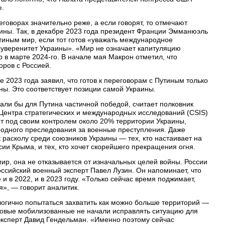
е.
говорах значительно реже, а если говорят, то отмечают
ины. Так, в декабре 2023 года президент Франции Эмманюэль
утиным мир, если тот готов «уважать международное
 суверенитет Украины». «Мир не означает капитуляцию
 в марте 2024-го. В начале мая Макрон отметил, что
оров с Россией.
2023 года заявил, что готов к переговорам с Путиным только
ны. Это соответствует позиции самой Украины.
али бы для Путина частичной победой, считает полковник
Центра стратегических и международных исследований (CSIS)
ит под своим контролем около 20% территории Украины,
одного преследования за военные преступления. Даже
 расколу среди союзников Украины — тех, кто настаивает на
ии Крыма, и тех, кто хочет скорейшего прекращения огня.
ир, она не отказывается от изначальных целей войны. России
сийский военный эксперт Павел Лузин. Он напоминает, что
и в 2022, и в 2023 году. «Только сейчас время поджимает,
я», — говорит аналитик.
огично попытаться захватить как можно больше территорий —
новые мобилизованные не начали исправлять ситуацию для
эксперт Давид Гендельман. «Именно поэтому сейчас