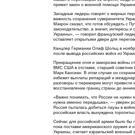
примет закон о военной помощи Украин
Западные лидеры говорят о мирных пере
важность сохранения суверенитета Укра
Макрон сказал, что готов обсуждать с П
законодательство, а значит, интересы и
Украины», — говорил французский лидер
оставляет открытыми двери для перегов
Канцлер Германии Олаф Шольц в ноябре 
после вывода российских войск из Украи
Прекращение огня и заморозка войны ст
ВМС США в отставке, старший советник 
Марк Кансиан. В этом случае он сохран
избежит выплаты репараций и междунар
разговоры о перемирии могут привести к
восстановлении границ страны до аннекс
«Важно понимать, что России не нужен м
нужна именно передышка», — уверен рос
Россия пыталась добиться паузы в войне 
российская власть вынуждена торопитьс
Сейчас для российской армии было бы л
пока поставки американского оружия и 
Украины, считает израильский военный 