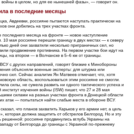
 войны в целом, но для ее нынешней фазы», — говорит он.
ила в последние месяцы
цка, Авдеевки, россияне пытаются наступать практически на
хов они добились на трех участках фронта.
 последнего месяца на фронте — новое наступление
. 10 мая россияне перешли границу в двух местах — к северу
олько дней они захватили несколько приграничных сел, но
вили продвижение противника. На первом участке бои идут на
ицы, на втором — в Волчанске в 5–6 км от границы.
ВСУ с других направлений, говорят близкие к Минобороны
пления объясняли военные эксперты: для штурма или
чно сил. Сейчас аналитик Ян Матвеев отмечает, что, хотя
ковскую область, воспользоваться этим россияне не смогли.
ила силы, не сумела развить ни одного тактического успеха и
институт изучения войны (ISW) пишет, что 27 и 28 мая
ьшими силами на разных участках фронта в Донецкой области
тих атак — попытаться найти слабые места в обороне ВСУ.
казал, что планов захватить Харьков у его армии нет, а цель
, которая должна защитить от обстрелов Белгород. Но и эту
ь решенной: россияне продвинулись вглубь Украины на
-западу от Белгорода до границы с Украиной по-прежнему