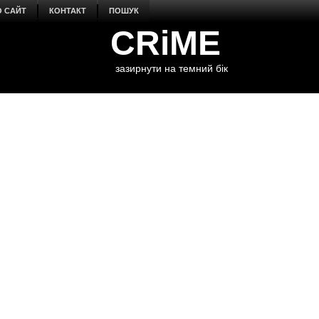
О САЙТ
КОНТАКТ
ПОШУК
CRiME
зазирнути на темний бік