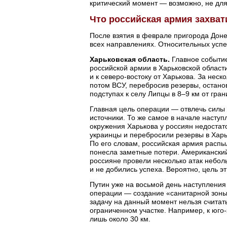
критический момент — возможно, не для
Что российская армия захват
После взятия в феврале пригорода Доне
всех направлениях. Относительных успе
Харьковская область.
Главное событие
российской армии в Харьковской области
и к северо-востоку от Харькова. За неск
потом ВСУ, перебросив резервы, остано
подступах к селу Липцы в 8–9 км от гран
Главная цель операции — отвлечь силы 
источники. То же самое в начале насту
окружения Харькова у россиян недостато
украинцы и перебросили резервы в Харь
По его словам, российская армия распыл
понесла заметные потери. Американский 
россияне провели несколько атак небол
и не добились успеха. Вероятно, цель э
Путин уже на восьмой день наступления с
операции — создание «санитарной зоны»
задачу на данный момент нельзя считат
ограниченном участке. Например, к юго
лишь около 30 км.