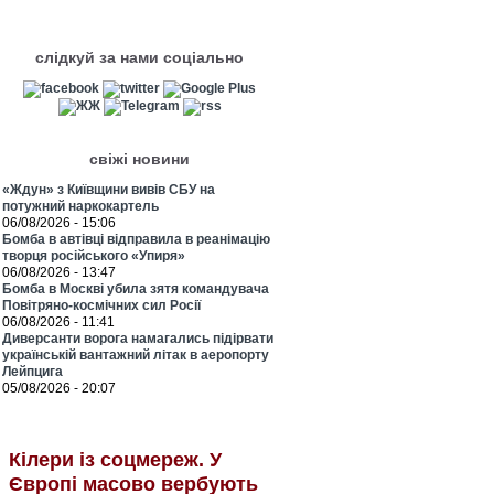
слідкуй за нами соціально
свіжі новини
«Ждун» з Київщини вивів СБУ на
потужний наркокартель
06/08/2026 - 15:06
Бомба в автівці відправила в реанімацію
творця російського «Упиря»
06/08/2026 - 13:47
Бомба в Москві убила зятя командувача
Повітряно-космічних сил Росії
06/08/2026 - 11:41
Диверсанти ворога намагались підірвати
українській вантажний літак в аеропорту
Лейпцига
05/08/2026 - 20:07
Кілери із соцмереж. У
Європі масово вербують