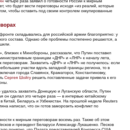
ин
четыре раза заявил о готовности России к мирным
т, что будет вести переговоры исходя «из реалий, которые
том, чтобы оставить под своим контролем оккупированные
оворах
фронте складывались для российской армии благоприятно: у
ного состава. Однако обе проблемы постепенно решаются, а
ешили.
, близких к Минобороны, рассказали, что Путин поставил
дминистративным границам «ДНР» и «ЛНР» к началу лета,
к переговорам. Захватить «ДНР» и «ЛНР» не получилось: если
небольшие участки вдоль западной границы региона, то в
ключая города Славянск, Краматорск, Константиновку,
сть
Сергея Шойгу
решить поставленные задачи привела к его
оны.
 удалось захватить Донецкую и Луганскую области, Путин
ая он сделал это четыре раза — в интервью китайскому
 в Китай, Беларусь и Узбекистан. На прошлой неделе Reuters
тина написал, что он готов заморозить конфликт по
овности к мирным переговорам восемь раз. Также об этом
Песков и президент Беларуси Александр Лукашенко. Песков
стало понятно, что Палата представителей Конгресса США