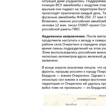
ситуация даже ухудшилась. Поддержива
позиции ВСУ авиабомбы с модулем план
крыльев они падают на территории Белг
происходят практически каждый день. Т
фугасные авиабомбы ФАБ-250, 27 мая п
Возможно, именно российская авиабомба
человек 12 мая, писал OSINT-проект Conf
российской ракеты ПВО.
Авдеевское направление.
После взяти
продолжили наступать к западу и север
районе села Очеретино в середине апре
время смены подразделений на этом учас
Этим воспользовались российские военн
несколько километров вдоль железной д
захвачено.
В конце апреля аналитики писали, что 
фронта, прорыву россиян к городу Покро
Бердычи — южнее Очеретино. Однако к к
несколько сел южнее и северо-восточне
территории от Очеретино ей удалось пр
войск тоже не произошло — из Бердычей