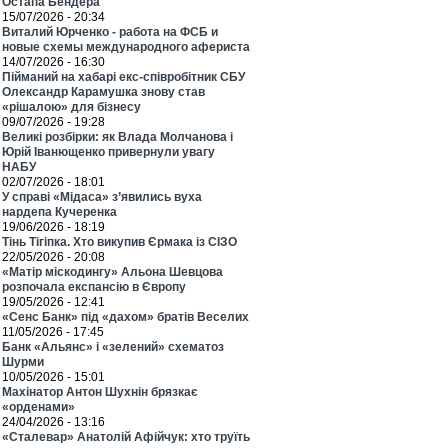
Остапа Бендера
15/07/2026 - 20:34
Виталий Юрченко - работа на ФСБ и
новые схемы международного афериста
14/07/2026 - 16:30
Пійманий на хабарі екс-співробітник СБУ
Олександр Карамушка знову став
«рішалою» для бізнесу
09/07/2026 - 19:28
Великі розбірки: як Влада Молчанова і
Юрій Іванющенко привернули увагу
НАБУ
02/07/2026 - 18:01
У справі «Мідаса» з’явились вуха
нардепа Кучеренка
19/06/2026 - 18:19
Тінь Тігіпка. Хто викупив Єрмака із СІЗО
22/05/2026 - 20:08
«Матір міскодингу» Альона Шевцова
розпочала експансію в Європу
19/05/2026 - 12:41
«Сенс Банк» під «дахом» братів Веселих
11/05/2026 - 17:45
Банк «Альянс» і «зелений» схематоз
Шурми
10/05/2026 - 15:01
Махінатор Антон Шухнін брязкає
«орденами»
24/04/2026 - 13:16
«Сталевар» Анатолій Афійчук: хто труїть