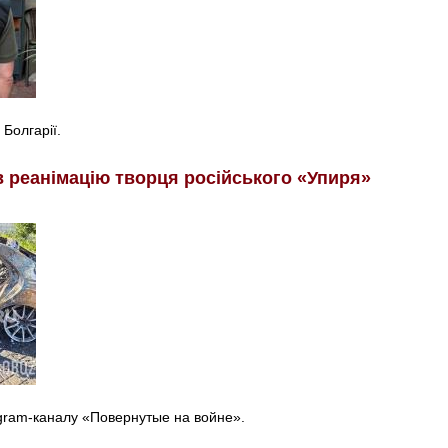
 Болгарії.
в реанімацію творця російського «Упиря»
egram-каналу «Повернутые на войне».