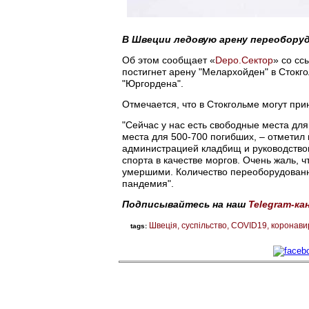
В Швеции ледовую арену переоборуд
Об этом сообщает «
Depo.Сектор
» со сс
постигнет арену "Мелархойден" в Стокг
"Юргордена".
Отмечается, что в Стокгольме могут пр
"Сейчас у нас есть свободные места дл
места для 500-700 погибших, – отметил
администрацией кладбищ и руководство
спорта в качестве моргов. Очень жаль, ч
умершими. Количество переоборудованных
пандемия".
Подписывайтесь на наш
Telegram-ка
Швеція
суспільство
COVID19
коронави
tags: