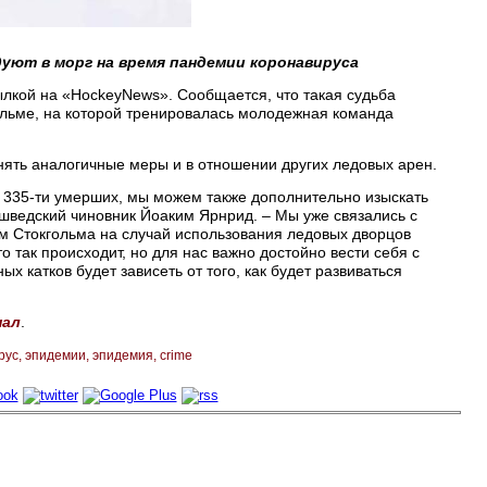
уют в морг на время пандемии коронавируса
ылкой на «HockeyNews». Сообщается, что такая судьба
ольме, на которой тренировалась молодежная команда
инять аналогичные меры и в отношении других ледовых арен.
я 335-ти умерших, мы можем также дополнительно изыскать
 шведский чиновник Йоаким Ярнрид. – Мы уже связались с
м Стокгольма на случай использования ледовых дворцов
то так происходит, но для нас важно достойно вести себя с
 катков будет зависеть от того, как будет развиваться
нал
.
рус
эпидемии
эпидемия
crime