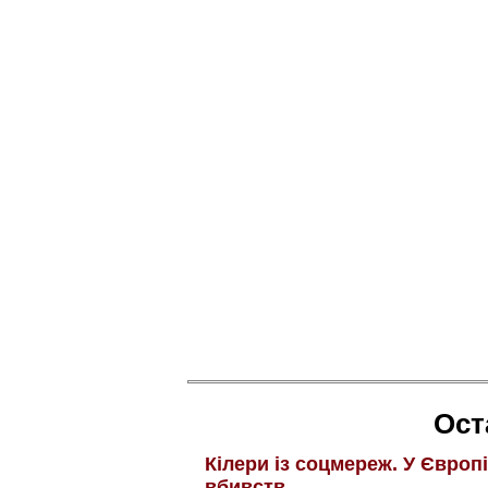
Ост
Кілери із соцмереж. У Європ
вбивств