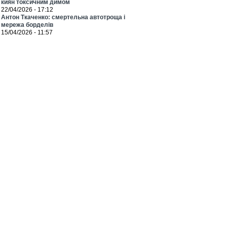
киян токсичним димом
22/04/2026 - 17:12
Антон Ткаченко: смертельна автотроща і
мережа борделів
15/04/2026 - 11:57