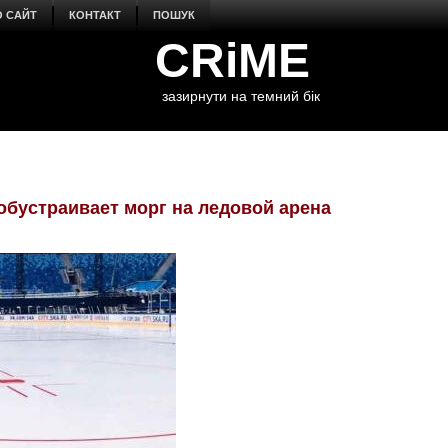
О САЙТ
КОНТАКТ
ПОШУК
CRiME
зазирнути на темний бік
обустраивает морг на ледовой арена