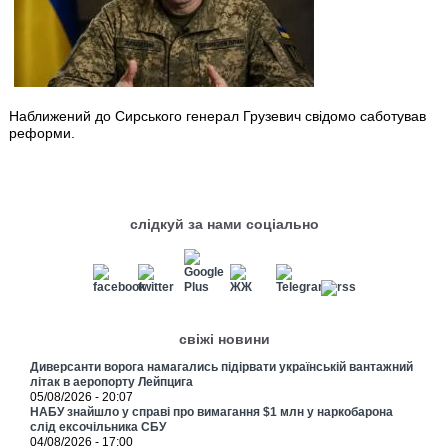
Наближений до Сирського генерал Грузевич свідомо саботував
реформи.
слідкуй за нами соціально
свіжі новини
Диверсанти ворога намагались підірвати українській вантажний
літак в аеропорту Лейпцига
05/08/2026 - 20:07
НАБУ знайшло у справі про вимагання $1 млн у наркобарона
слід ексочільника СБУ
04/08/2026 - 17:00