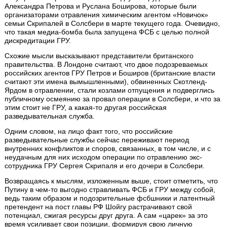
Александра Петрова и Руслана Боширова, которые были
организаторами отравления химическим агентом «Новичок»
семьи Скрипалей в Солсбери в марте текущего года. Очевидно,
что такая медиа-бомба была запущена ФСБ с целью полной
дискредитации ГРУ.
Схожие мысли высказывают представители британского
правительства. В Лондоне считают, что двое подозреваемых
российских агентов ГРУ Петров и Боширов (британские власти
считают эти имена вымышленными), обвиненных Скотленд-
Ярдом в отравлении, стали козлами отпущения и подверглись
публичному осмеянию за провал операции в Солсбери, и что за
этим стоит не ГРУ, а какая-то другая российская
разведывательная служба.
Одним словом, на лицо факт того, что российские
разведывательные службы сейчас переживают период
внутренних конфликтов и споров, связанных, в том числе, и с
неудачным для них исходом операции по отравлению экс-
сотрудника ГРУ Сергея Скрипаля и его дочери в Солсбери.
Возвращаясь к мыслям, изложенным выше, стоит отметить, что
Путину в чем-то выгодно стравливать ФСБ и ГРУ между собой,
ведь таким образом и подозрительные фсбшники и латентный
претендент на пост главы РФ Шойгу растрачивают свой
потенциал, сжигая ресурсы друг друга. А сам «царек» за это
время усиливает свои позиции, формируя свою личную