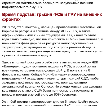
стремиться максимально расширить зарубежные позиции
подконтрольного ему ГРУ.
Время подстав: грызня ФСБ и ГРУ на внешних
фронтах
2018 год стал, воистину, насыщен проявлениями жесточайшей
борьбы за ресурсы и влияние между ФСБ и ГРУ, а также
аффинированными с ними структурами. Так, к началу этого
года стало очевидно, что пик конфликта в Сирии уже миновал, и
начинается фаза дерибана ресурсов непосредственно на
территориях, возвращенных под контроль режима Асада, а
также на землях, которые еще только предстоит отвоевать у сил
суннитской оппозиции и курдов.
Здесь в полный рост дал о себе знать антагонизм между ЧВК
«Вагнера», подконтрольного людям из ФСБ, и российскими
военными, которыми командовал Шойгу. В ночь с 7 на 8
февраля колонны бойцов ЧВК «Вагнера» в сопровождении
подразделений асадовцев начали штурм позиций СДС, чтобы
захватить нефтяное месторождение, принадлежащее
американской компании Conoco. Но в ходе контратаки авиации
коалиции во главе с США были полностью разгромлены и
понесли потери в живой силе до 80% боевиков.
Хотя бой против «вагнеровцев» длился 6 часов, Шойгу решил
не давать им традиционной поддержки ВКС, что стало актом