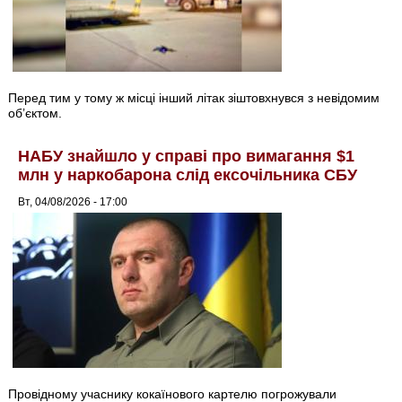
Перед тим у тому ж місці інший літак зіштовхнувся з невідомим
об’єктом.
НАБУ знайшло у справі про вимагання $1
млн у наркобарона слід ексочільника СБУ
Вт, 04/08/2026 - 17:00
Провідному учаснику кокаїнового картелю погрожували