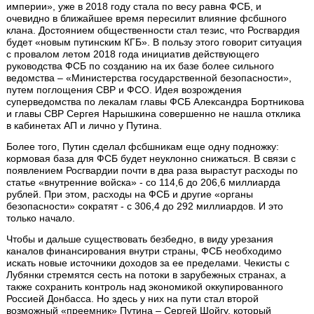
империи», уже в 2018 году стала по весу равна ФСБ, и
очевидно в ближайшее время пересилит влияние фсбшного
клана. Достоянием общественности стал тезис, что Росгвардия
будет «новым путинским КГБ». В пользу этого говорит ситуация
с провалом летом 2018 года инициатив действующего
руководства ФСБ по созданию на их базе более сильного
ведомства – «Министерства государственной безопасности»,
путем поглощения СВР и ФСО. Идея возрождения
суперведомства по лекалам главы ФСБ Александра Бортникова
и главы СВР Сергея Нарышкина совершенно не нашла отклика
в кабинетах АП и лично у Путина.
Более того, Путин сделал фсбшникам еще одну подножку:
кормовая база для ФСБ будет неуклонно снижаться. В связи с
появлением Росгвардии почти в два раза вырастут расходы по
статье «внутренние войска» - со 114,6 до 206,6 миллиарда
рублей. При этом, расходы на ФСБ и другие «органы
безопасности» сократят - с 306,4 до 292 миллиардов. И это
только начало.
Чтобы и дальше существовать безбедно, в виду урезания
каналов финансирования внутри страны, ФСБ необходимо
искать новые источники доходов за ее пределами. Чекисты с
Лубянки стремятся сесть на потоки в зарубежных странах, а
также сохранить контроль над экономикой оккупированного
Россией Донбасса. Но здесь у них на пути стал второй
возможный «преемник» Путина – Сергей Шойгу, который