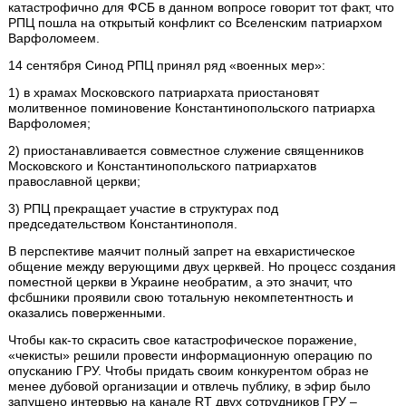
катастрофично для ФСБ в данном вопросе говорит тот факт, что
РПЦ пошла на открытый конфликт со Вселенским патриархом
Варфоломеем.
14 сентября Синод РПЦ принял ряд «военных мер»:
1) в храмах Московского патриархата приостановят
молитвенное поминовение Константинопольского патриарха
Варфоломея;
2) приостанавливается совместное служение священников
Московского и Константинопольского патриархатов
православной церкви;
3) РПЦ прекращает участие в структурах под
председательством Константинополя.
В перспективе маячит полный запрет на евхаристическое
общение между верующими двух церквей. Но процесс создания
поместной церкви в Украине необратим, а это значит, что
фсбшники проявили свою тотальную некомпетентность и
оказались поверженными.
Чтобы как-то скрасить свое катастрофическое поражение,
«чекисты» решили провести информационную операцию по
опусканию ГРУ. Чтобы придать своим конкурентом образ не
менее дубовой организации и отвлечь публику, в эфир было
запущено интервью на канале RT двух сотрудников ГРУ –