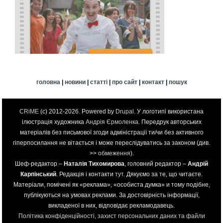
головна
|
новини
|
статті
|
про сайт
|
контакт
|
пошук
CRiME
(c) 2012-2026. Powered by
Drupal
. У логотипі використана
ілюстрація художника
Андрія Єрмоленка
. Передрук авторських
матеріалів без письмової згоди адміністрації ти/чи без активного
гіперпосилання не вітається і може переслідуватись за законом (див.
>>
обмеження
).
Шеф-редактор –
Наталія Тихомирова
, головний редактор –
Андрій
Карпінський
. Редакція і контакти
тут
. Дякуємо за те, що читаєте.
Матеріали, помічені як «реклама», «особиста думка» и тому подібне,
публікуються на умовах реклами. За достовірність інформації,
викладеної в них, відповідає рекламодавець.
Політика конфіденційності, захист персональних даних та файли