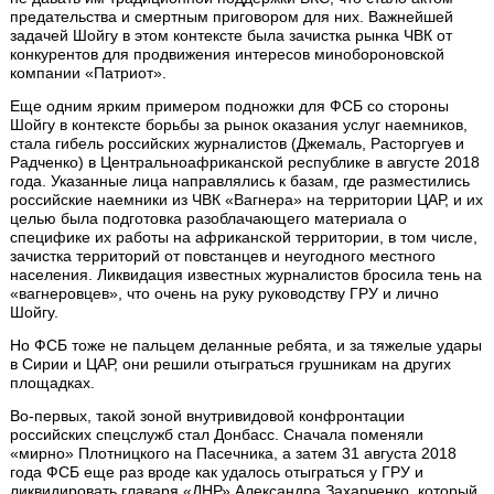
предательства и смертным приговором для них. Важнейшей
задачей Шойгу в этом контексте была зачистка рынка ЧВК от
конкурентов для продвижения интересов минобороновской
компании «Патриот».
Еще одним ярким примером подножки для ФСБ со стороны
Шойгу в контексте борьбы за рынок оказания услуг наемников,
стала гибель российских журналистов (Джемаль, Расторгуев и
Радченко) в Центральноафриканской республике в августе 2018
года. Указанные лица направлялись к базам, где разместились
российские наемники из ЧВК «Вагнера» на территории ЦАР, и их
целью была подготовка разоблачающего материала о
специфике их работы на африканской территории, в том числе,
зачистка территорий от повстанцев и неугодного местного
населения. Ликвидация известных журналистов бросила тень на
«вагнеровцев», что очень на руку руководству ГРУ и лично
Шойгу.
Но ФСБ тоже не пальцем деланные ребята, и за тяжелые удары
в Сирии и ЦАР, они решили отыграться грушникам на других
площадках.
Во-первых, такой зоной внутривидовой конфронтации
российских спецслужб стал Донбасс. Сначала поменяли
«мирно» Плотницкого на Пасечника, а затем 31 августа 2018
года ФСБ еще раз вроде как удалось отыграться у ГРУ и
ликвидировать главаря «ДНР» Александра Захарченко, который