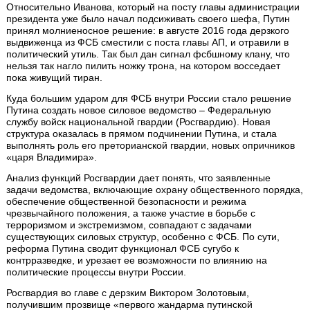
Относительно Иванова, который на посту главы администрации
президента уже было начал подсиживать своего шефа, Путин
принял молниеносное решение: в августе 2016 года дерзкого
выдвиженца из ФСБ сместили с поста главы АП, и отравили в
политический утиль. Так был дан сигнал фсбшному клану, что
нельзя так нагло пилить ножку трона, на котором восседает
пока живущий тиран.
Куда большим ударом для ФСБ внутри России стало решение
Путина создать новое силовое ведомство – Федеральную
службу войск национальной гвардии (Росгвардию). Новая
структура оказалась в прямом подчинении Путина, и стала
выполнять роль его преторианской гвардии, новых опричников
«царя Владимира».
Анализ функций Росгвардии дает понять, что заявленные
задачи ведомства, включающие охрану общественного порядка,
обеспечение общественной безопасности и режима
чрезвычайного положения, а также участие в борьбе с
терроризмом и экстремизмом, совпадают с задачами
существующих силовых структур, особенно с ФСБ. По сути,
реформа Путина сводит функционал ФСБ сугубо к
контрразведке, и урезает ее возможности по влиянию на
политические процессы внутри России.
Росгвардия во главе с дерзким Виктором Золотовым,
получившим прозвище «первого жандарма путинской