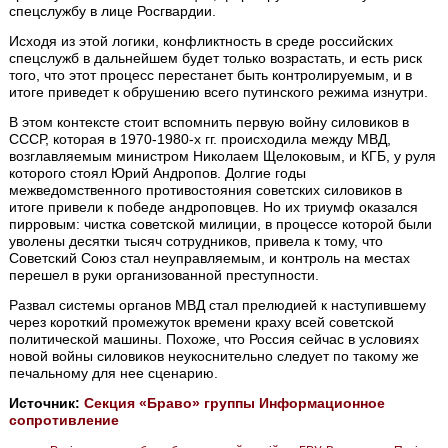
спецслужбу в лице Росгвардии.
Исходя из этой логики, конфликтность в среде российских
спецслужб в дальнейшем будет только возрастать, и есть риск
того, что этот процесс перестанет быть контролируемым, и в
итоге приведет к обрушению всего путинского режима изнутри.
В этом контексте стоит вспомнить первую войну силовиков в
СССР, которая в 1970-1980-х гг. происходила между МВД,
возглавляемым министром Николаем Щелоковым, и КГБ, у руля
которого стоял Юрий Андропов. Долгие годы
межведомственного противостояния советских силовиков в
итоге привели к победе андроповцев. Но их триумф оказался
пирровым: чистка советской милиции, в процессе которой были
уволены десятки тысяч сотрудников, привела к тому, что
Советский Союз стал неуправляемым, и контроль на местах
перешел в руки организованной преступности.
Развал системы органов МВД стал прелюдией к наступившему
через короткий промежуток времени краху всей советской
политической машины. Похоже, что Россия сейчас в условиях
новой войны силовиков неукоснительно следует по такому же
печальному для нее сценарию.
Источник:
Секция «Браво» группы Информационное
сопротивление