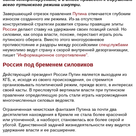
всего путинского режима изнутри.
Завершающий отрезок правления
Путина
отмечается глубоким
износом созданного им режима. Из-за отсутствия
конструктивной стратегии развития страны правящие элиты
России
делают ставку на удержание своих позиций силой. Но
силовики, как опора власти, похоже, перестают играть роль
путинского оберега. Вместо этого многоуровневое
противостояние и раздоры между российскими
спецслужбами
неумолимо ведут страну к скорой внутренней дезорганизации,
пишет
"Информационное сопротивление"
.
Россия под бременем силовиков
Действующий президент России Путин является выходцем из
КГБ, и, исходя из своего происхождения, он стремится
организовывать политический режим, прежде всего, в интересах
своей касты. В пресловутой вертикали власти при путинском
правлении определяющую роль стали играть нагромождения
многочисленных силовых ведомств.
Ограниченная чекистская фантазия Путина за почти два
десятилетия нахождения в Кремле не стала более красочной
или утонченной, а наоборот, становилась все более серой и
убогой. Единственной задачей жизнедеятельности ему видится
удержание власти и ее расширение.