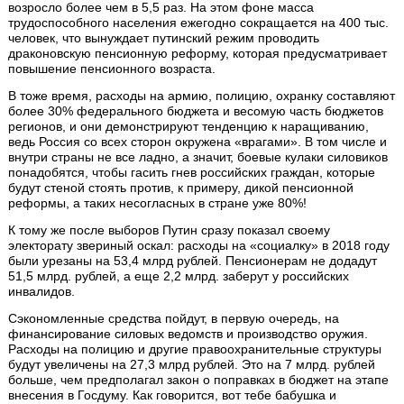
возросло более чем в 5,5 раз. На этом фоне масса
трудоспособного населения ежегодно сокращается на 400 тыс.
человек, что вынуждает путинский режим проводить
драконовскую пенсионную реформу, которая предусматривает
повышение пенсионного возраста.
В тоже время, расходы на армию, полицию, охранку составляют
более 30% федерального бюджета и весомую часть бюджетов
регионов, и они демонстрируют тенденцию к наращиванию,
ведь Россия со всех сторон окружена «врагами». В том числе и
внутри страны не все ладно, а значит, боевые кулаки силовиков
понадобятся, чтобы гасить гнев российских граждан, которые
будут стеной стоять против, к примеру, дикой пенсионной
реформы, а таких несогласных в стране уже 80%!
К тому же после выборов Путин сразу показал своему
электорату звериный оскал: расходы на «социалку» в 2018 году
были урезаны на 53,4 млрд рублей. Пенсионерам не додадут
51,5 млрд. рублей, а еще 2,2 млрд. заберут у российских
инвалидов.
Сэкономленные средства пойдут, в первую очередь, на
финансирование силовых ведомств и производство оружия.
Расходы на полицию и другие правоохранительные структуры
будут увеличены на 27,3 млрд рублей. Это на 7 млрд. рублей
больше, чем предполагал закон о поправках в бюджет на этапе
внесения в Госдуму. Как говорится, вот тебе бабушка и