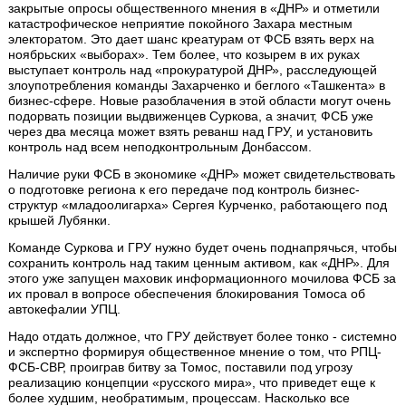
закрытые опросы общественного мнения в «ДНР» и отметили
катастрофическое неприятие покойного Захара местным
электоратом. Это дает шанс креатурам от ФСБ взять верх на
ноябрьских «выборах». Тем более, что козырем в их руках
выступает контроль над «прокуратурой ДНР», расследующей
злоупотребления команды Захарченко и беглого «Ташкента» в
бизнес-сфере. Новые разоблачения в этой области могут очень
подорвать позиции выдвиженцев Суркова, а значит, ФСБ уже
через два месяца может взять реванш над ГРУ, и установить
контроль над всем неподконтрольным Донбассом.
Наличие руки ФСБ в экономике «ДНР» может свидетельствовать
о подготовке региона к его передаче под контроль бизнес-
структур «младоолигарха» Сергея Курченко, работающего под
крышей Лубянки.
Команде Суркова и ГРУ нужно будет очень поднапрячься, чтобы
сохранить контроль над таким ценным активом, как «ДНР». Для
этого уже запущен маховик информационного мочилова ФСБ за
их провал в вопросе обеспечения блокирования Томоса об
автокефалии УПЦ.
Надо отдать должное, что ГРУ действует более тонко - системно
и экспертно формируя общественное мнение о том, что РПЦ-
ФСБ-СВР, проиграв битву за Томос, поставили под угрозу
реализацию концепции «русского мира», что приведет еще к
более худшим, необратимым, процессам. Насколько все