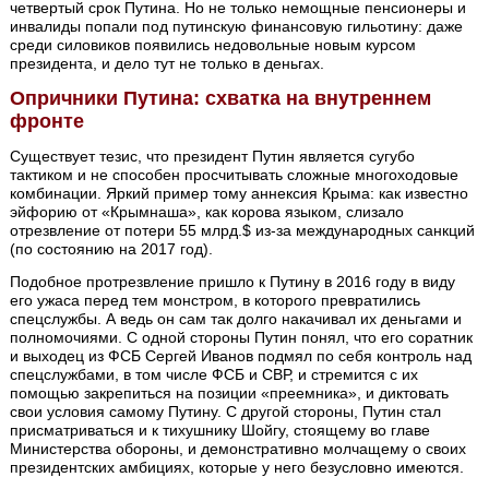
четвертый срок Путина. Но не только немощные пенсионеры и
инвалиды попали под путинскую финансовую гильотину: даже
среди силовиков появились недовольные новым курсом
президента, и дело тут не только в деньгах.
Опричники Путина: схватка на внутреннем
фронте
Существует тезис, что президент Путин является сугубо
тактиком и не способен просчитывать сложные многоходовые
комбинации. Яркий пример тому аннексия Крыма: как известно
эйфорию от «Крымнаша», как корова языком, слизало
отрезвление от потери 55 млрд.$ из-за международных санкций
(по состоянию на 2017 год).
Подобное протрезвление пришло к Путину в 2016 году в виду
его ужаса перед тем монстром, в которого превратились
спецслужбы. А ведь он сам так долго накачивал их деньгами и
полномочиями. С одной стороны Путин понял, что его соратник
и выходец из ФСБ Сергей Иванов подмял по себя контроль над
спецслужбами, в том числе ФСБ и СВР, и стремится с их
помощью закрепиться на позиции «преемника», и диктовать
свои условия самому Путину. С другой стороны, Путин стал
присматриваться и к тихушнику Шойгу, стоящему во главе
Министерства обороны, и демонстративно молчащему о своих
президентских амбициях, которые у него безусловно имеются.