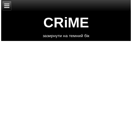
CRiME
зазирнути на темний бік