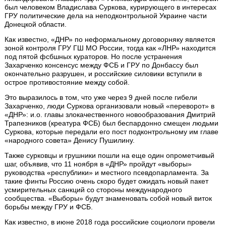
был человеком Владислава Суркова, курирующего в интересах
ГРУ политические дела на неподконтрольной Украине части
Донецкой области.
Как известно, «ДНР» по неформальному договорняку является
зоной контроля ГРУ ГШ МО России, тогда как «ЛНР» находится
под пятой фсбшных кураторов. Но после устранения
Захарченко консенсус между ФСБ и ГРУ по Донбассу был
окончательно разрушен, и российские силовики вступили в
острое противостояние между собой.
Это выразилось в том, что уже через 9 дней после гибели
Захарченко, люди Суркова организовали новый «переворот» в
«ДНР»: и.о. главы злокачественного новообразования Дмитрий
Трапезников (креатура ФСБ) был беспардонно смещен людьми
Суркова, которые передали его пост подконтрольному им главе
«народного совета» Денису Пушилину.
Также сурковцы и грушники пошли на еще один опрометчивый
шаг, объявив, что 11 ноября в «ДНР» пройдут «выборы»
руководства «республики» и местного псевдопарламента. За
такие финты Россию очень скоро будет ожидать новый пакет
усмирительных санкций со стороны международного
сообщества. «Выборы» будут знаменовать собой новый виток
борьбы между ГРУ и ФСБ.
Как известно, в июне 2018 года российские социологи провели