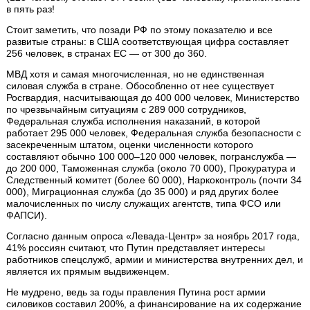
в пять раз!
Стоит заметить, что позади РФ по этому показателю и все
развитые страны: в США соответствующая цифра составляет
256 человек, в странах ЕС — от 300 до 360.
МВД хотя и самая многочисленная, но не единственная
силовая служба в стране. Обособленно от нее существует
Росгвардия, насчитывающая до 400 000 человек, Министерство
по чрезвычайным ситуациям с 289 000 сотрудников,
Федеральная служба исполнения наказаний, в которой
работает 295 000 человек, Федеральная служба безопасности с
засекреченным штатом, оценки численности которого
составляют обычно 100 000–120 000 человек, погранслужба —
до 200 000, Таможенная служба (около 70 000), Прокуратура и
Следственный комитет (более 60 000), Наркоконтроль (почти 34
000), Миграционная служба (до 35 000) и ряд других более
малочисленных по числу служащих агентств, типа ФСО или
ФАПСИ).
Согласно данным опроса «Левада-Центр» за ноябрь 2017 года,
41% россиян считают, что Путин представляет интересы
работников спецслужб, армии и министерства внутренних дел, и
является их прямым выдвиженцем.
Не мудрено, ведь за годы правления Путина рост армии
силовиков составил 200%, а финансирование на их содержание