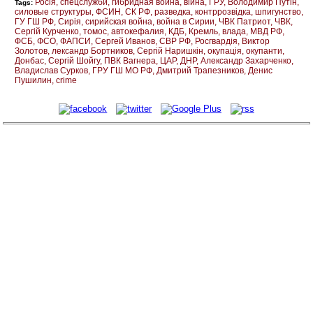
Росія
спецслужби
гибридная война
війна
ГРУ
Володимир Путін
Tags:
силовые структуры
ФСИН
СК РФ
разведка
контррозвідка
шпигунство
ГУ ГШ РФ
Сирія
сирийская война
война в Сирии
ЧВК Патриот
ЧВК
Сергій Курченко
томос
автокефалия
КДБ
Кремль
влада
МВД РФ
ФСБ
ФСО
ФАПСИ
Сергей Иванов
СВР РФ
Росгвардія
Виктор
Золотов
лександр Бортников
Сергій Наришкін
окупація
окупанти
Донбас
Сергій Шойгу
ПВК Вагнера
ЦАР
ДНР
Александр Захарченко
Владислав Сурков
ГРУ ГШ МО РФ
Дмитрий Трапезников
Денис
Пушилин
crime