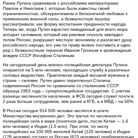
Ранее Путина сравнивали с российскими императорами
Павлом и Николаем I, которые были известны своей
ограниченностью, обскурантизмом и бесконечной любовью к
применению военной силы, а безжалостную муштру
рассматривали, как форму воспитания преданности народа.
Теперь же, когда Путин взрастил невиданный для всего мира
аппарат силовиков, который как раковая опухоль завладел
телом России, разрушает местную экономику и разлагает душу
российского народа, его уже по праву можно поставить в один
ряд с безжалостным тираном Иваном Грозным и кровожадным
вождем СССР Иосифом Сталиным.
На сегодняшний день военно-полицейская диктатура Путина
опирается на 5 млн человек, проходящих службу в различных
силовых ведомствах. Практически каждый восьмой мужчина в
стране – силовик. Путин давно переплюнул Сталина:
современная Россия по сравнению со сталинским СССР
образца 1953 года – суперполицейское государство. С учетом
разницы численности населения, в ФСБ сегодня служит почти в
2 раза больше сотрудников, чем ранее в КГБ, а в МВД – на 60%.
В России сегодня 914 500 человек числятся в штате
Министерства внутренних дел. Это третья по численности
полицейская сила в мире (понятное дело, после Китая — 1,6
млн человек) и Индии (1,5 млн). При этом, по числу
полицейских на 100 000 жителей Китай (120 человек) и Индия
(128 человек) отстают от России (623 человека) приблизительно