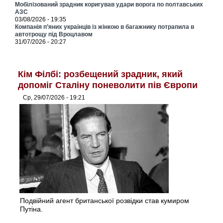
Мобілізований зрадник коригував удари ворога по полтавських
АЗС
03/08/2026 - 19:35
Компанія п’яних українців із жінкою в багажнику потрапила в
автотрощу під Вроцлавом
31/07/2026 - 20:27
Кім Філбі: розбещений зрадник, який
допоміг Сталіну поневолити пів Європи
Ср, 29/07/2026 - 19:21
Подвійний агент британської розвідки став кумиром
Путіна.