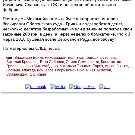
Януковича Славянскую ТЭС и несколько обогатительных
фабрик.
Поэтому с «Михомайданом» сейчас повторяется история
блокировки Оболонского суда - Гришин подзаработал денег,
несколько десятков безработных имели в течение полугода свои
законные 200 грн. в день, а через неделю о бомжатнике, что к 3
марта 2018 бушевал возле Верховной Рады, все забудут.
По материалам
СЛЕД.net.ua
Владимир Бойко
михомайдан
політика
пригоди
резонанс
tags:
Виталий Кропачев
Егор Соболев
Семен Семенченко
Константин
Гришин
разгон Михомайдана
батальон Торнадо
Торез
Арсен Аваков
блокада
блокада Донбасса
Игорь Кононенко
Рінат Ахметов
Славянская ТЭС
crime