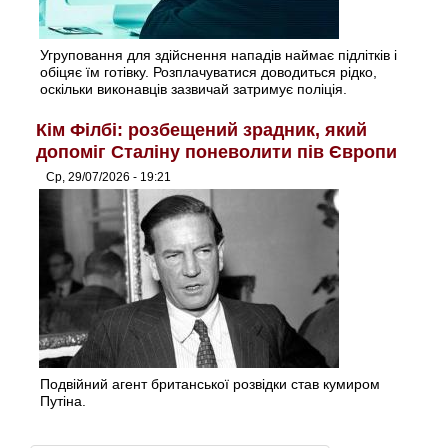
Угруповання для здійснення нападів наймає підлітків і
обіцяє їм готівку. Розплачуватися доводиться рідко,
оскільки виконавців зазвичай затримує поліція.
Кім Філбі: розбещений зрадник, який
допоміг Сталіну поневолити пів Європи
Ср, 29/07/2026 - 19:21
Подвійний агент британської розвідки став кумиром
Путіна.