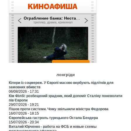
лонгріди
Кілери із соцмереж. У Європі масово вербують підлітків для
замовних вбивств
06/08/2026 - 17:31
Кім Філбі: розбещений зрадник, який допоміг Сталіну поневолити
пів Європи
29/07/2026 - 19:21
Пішов проти системи. Чому звільнили міністра Федорова
16/07/2026 - 18:15
Європейська гастроль турецького Остапа Бендера
15/07/2026 - 20:34
Виталий Юрченко - работа на ФСБ и новые схемы
международного афериста