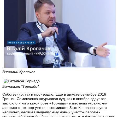
Виталий Кропачев
Батальон "Торнадо"
Собственно, так и произошло. Еще в августе-сентябре 2016
Гришин-Семенченко штурмовал суд, как в октябре вдруг все
заглохло и ни о какой роте «Торнадо» известный украинский
аферист с тех пор уже не вспоминает. Зато Кропачев спустя
несколько месяцев выделил ему новый участок работы -
устроить «блокаду Донбасса» с целью отжать у Ахметова и сына