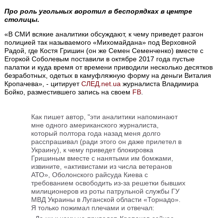
Про роль угольных воротил в беспорядках в центре
столицы.
«В СМИ всякие аналитики обсуждают, к чему приведет разгон
полицией так называемого «Михомайдана» под Верховной
Радой, где Костя Гришин (он же Семен Семенченко) вместе с
Егоркой Соболевым поставили в октябре 2017 года пустые
палатки и куда время от времени приводили несколько десятков
безработных, одетых в камуфляжную форму на деньги Виталия
Кропачева», - цитирует
СЛЕД.net.ua
журналиста Владимира
Бойко, разместившего запись на своем
FB
.
Как пишет автор, "эти аналитики напоминают
мне одного американского журналиста,
который полтора года назад меня долго
расспрашивал (ради этого он даже прилетел в
Украину), к чему приведет блокировка
Гришиным вместе с нанятыми им бомжами,
извините, «активистами из числа ветеранов
АТО», Оболонского райсуда Киева
с
требованием освободить из-за решетки бывших
милиционеров из роты патрульной службы ГУ
МВД Украины в Луганской области «Торнадо»
.
Я только пожимал плечами и отвечал: