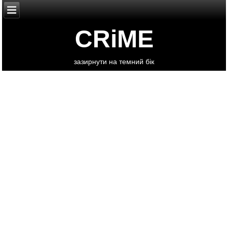
CRiME
зазирнути на темний бік