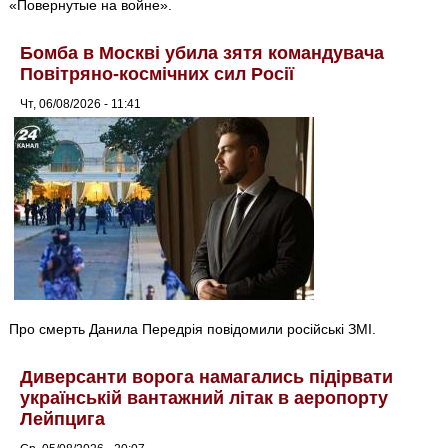
«Повернутые на войне».
Бомба в Москві убила зятя командувача
Повітряно-космічних сил Росії
Чт, 06/08/2026 - 11:41
Про смерть Данила Передрія повідомили російські ЗМІ.
Диверсанти ворога намагались підірвати
українській вантажний літак в аеропорту
Лейпцига