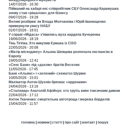
14/07/2026 - 16:30
Пійманий на хабарі екс-співробітник СБУ Олександр Карамушка
знову став «рішалою» для бізнесу
09/07/2026 - 19:28
Великі розбірки: як Влада Молчанова і Юрій Іванющенко
привернули увагу НАБУ
02/07/2026 - 18:01
У справі «Мідаса» з’явились вуха нардепа Кучеренка
19/06/2026 - 18:19
Тінь Тігіпка. Хто викупив Єрмака із СІЗО
22/05/2026 - 20:08
«Матір міскодингу» Альона Шевцова розпочала експансію в
Європу
19/05/2026 - 12:41
«Сенс Банк» під «дахом» братів Веселих
11/05/2026 - 17:45
Банк «Альянс» і «зелений» схематоз Шурми
10/05/2026 - 15:01
Махінатор Антон Шухнін брязкає «орденами»
24/04/2026 - 13:16
«Сталевар» Анатолій Афійчук: хто труїть киян токсичним димом
22/04/2026 - 17:12
Антон Ткаченко: смертельна автотроща і мережа борделів
15/04/2026 - 11:57
головна
|
новини
|
статті
|
про сайт
|
контакт
|
пошук