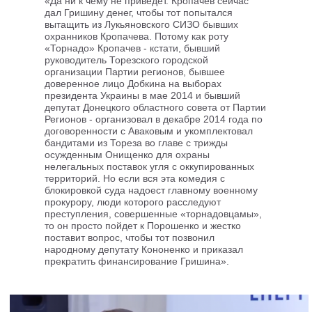
«Да ни к чему не приведет. Кропачев сейчас
дал Гришину денег, чтобы тот попытался
вытащить из Лукьяновского СИЗО бывших
охранников Кропачева. Потому как роту
«Торнадо» Кропачев - кстати, бывший
руководитель Торезского городской
организации Партии регионов, бывшее
доверенное лицо Добкина на выборах
президента Украины в мае 2014 и бывший
депутат Донецкого областного совета от Партии
Регионов - организовал в декабре 2014 года по
договоренности с Аваковым и укомплектовал
бандитами из Тореза во главе с трижды
осужденным Онищенко для охраны
нелегальных поставок угля с оккупированных
территорий. Но если вся эта комедия с
блокировкой суда надоест главному военному
прокурору, люди которого расследуют
преступления, совершенные «торнадовцамы»,
то он просто пойдет к Порошенко и жестко
поставит вопрос, чтобы тот позвонил
народному депутату Кононенко и приказал
прекратить финансирование Гришина».