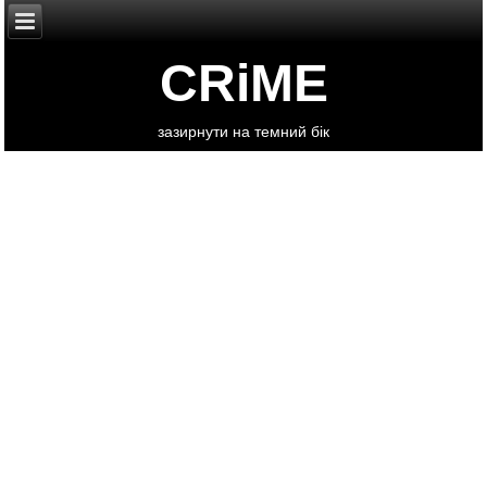
CRiME
зазирнути на темний бік