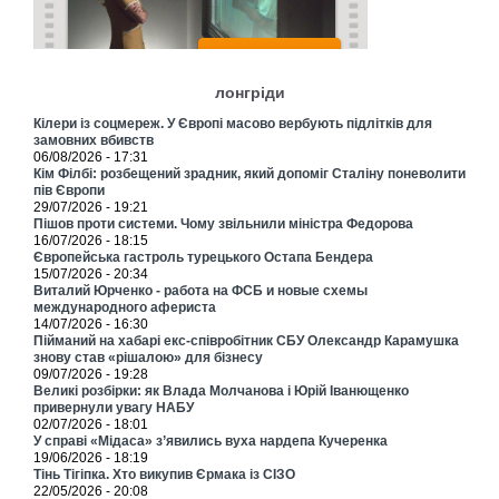
лонгріди
Кілери із соцмереж. У Європі масово вербують підлітків для
замовних вбивств
06/08/2026 - 17:31
Кім Філбі: розбещений зрадник, який допоміг Сталіну поневолити
пів Європи
29/07/2026 - 19:21
Пішов проти системи. Чому звільнили міністра Федорова
16/07/2026 - 18:15
Європейська гастроль турецького Остапа Бендера
15/07/2026 - 20:34
Виталий Юрченко - работа на ФСБ и новые схемы
международного афериста
14/07/2026 - 16:30
Пійманий на хабарі екс-співробітник СБУ Олександр Карамушка
знову став «рішалою» для бізнесу
09/07/2026 - 19:28
Великі розбірки: як Влада Молчанова і Юрій Іванющенко
привернули увагу НАБУ
02/07/2026 - 18:01
У справі «Мідаса» з’явились вуха нардепа Кучеренка
19/06/2026 - 18:19
Тінь Тігіпка. Хто викупив Єрмака із СІЗО
22/05/2026 - 20:08