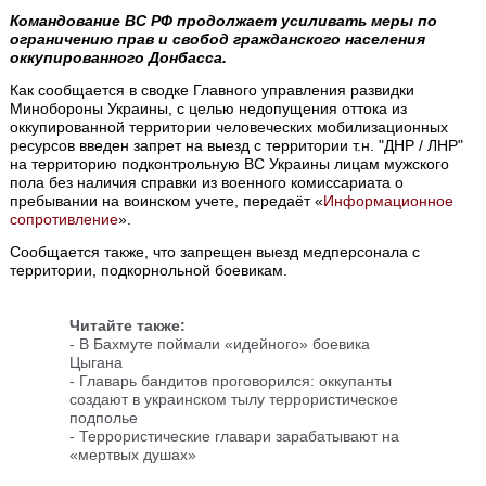
Командование ВС РФ продолжает усиливать меры по
ограничению прав и свобод гражданского населения
оккупированного Донбасса.
Как сообщается в сводке Главного управления развидки
Минобороны Украины, с целью недопущения оттока из
оккупированной территории человеческих мобилизационных
ресурсов введен запрет на выезд с территории т.н. "ДНР / ЛНР"
на территорию подконтрольную ВС Украины лицам мужского
пола без наличия справки из военного комиссариата о
пребывании на воинском учете, передаёт «
Информационное
сопротивление
».
Сообщается также, что запрещен выезд медперсонала с
территории, подкорнольной боевикам.
Читайте также:
-
В Бахмуте поймали «идейного» боевика
Цыгана
-
Главарь бандитов проговорился: оккупанты
создают в украинском тылу террористическое
подполье
-
Террористические главари зарабатывают на
«мертвых душах»