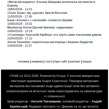
«Матір міскодингу» Альона Шевцова розпочала експансію в
Європу
19/05/2026 - 12:41
«Сенс Банк» під «дахом» братів Веселих
11/05/2026 - 17:45
Банк «Альянс» і «зелений» схематоз Шурми
10/05/2026 - 15:01
Махінатор Антон Шухнін брязкає «орденами»
24/04/2026 - 13:16
«Сталевар» Анатолій Афійчук: хто труїть киян токсичним димом
22/04/2026 - 17:12
Антон Ткаченко: смертельна автотроща і мережа борделів
15/04/2026 - 11:57
головна
|
новини
|
статті
|
про сайт
|
контакт
|
пошук
CRiME
(c) 2012-2026. Powered by
Drupal
. У логотипі використана
ілюстрація художника
Андрія Єрмоленка
. Передрук авторських
матеріалів без письмової згоди адміністрації ти/чи без активного
гіперпосилання не вітається і може переслідуватись за законом (див.
>>
обмеження
).
Шеф-редактор –
Наталія Тихомирова
, головний редактор –
Андрій
Карпінський
. Редакція і контакти
тут
. Дякуємо за те, що читаєте.