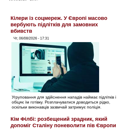
Кілери із соцмереж. У Європі масово
вербують підлітків для замовних
вбивств
Чт, 06/08/2026 - 17:31
Угруповання для здійснення нападів наймає підлітків і
обіцяє їм готівку. Розплачуватися доводиться рідко,
оскільки виконавців зазвичай затримує поліція.
Кім Філбі: розбещений зрадник, який
допоміг Сталіну поневолити пів Європи