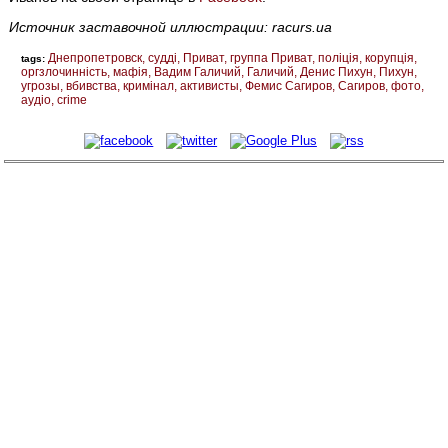
Источник заставочной иллюстрации: racurs.ua
Днепропетровск
судді
Приват
группа Приват
поліція
корупція
tags:
оргзлочинність
мафія
Вадим Галичий
Галичий
Денис Пихун
Пихун
угрозы
вбивства
кримінал
активисты
Фемис Сагиров
Сагиров
фото
аудіо
crime