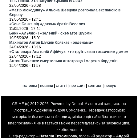
Тінь Тігіпка. Хто викупив Єрмака із СІЗО
22/05/2026 - 20:08
«Матір міскодингу» Альона Шевцова розпочала експансію в
Європу
19/05/2026 - 12:41
«Сенс Банк» під «дахом» братів Веселих
11/05/2026 - 17:45
Банк «Альянс» і «зелений» схематоз Шурми
10/05/2026 - 15:01
Махінатор Антон Шухнін брязкає «орденами»
24/04/2026 - 13:16
«Сталевар» Анатолій Афійчук: хто труїть киян токсичним димом
22/04/2026 - 17:12
Антон Ткаченко: смертельна автотроща і мережа борделів
15/04/2026 - 11:57
головна
|
новини
|
статті
|
про сайт
|
контакт
|
пошук
CRiME
(c) 2012-2026. Powered by
Drupal
. У логотипі використана
ілюстрація художника
Андрія Єрмоленка
. Передрук авторських
матеріалів без письмової згоди адміністрації ти/чи без активного
гіперпосилання не вітається і може переслідуватись за законом (див.
>>
обмеження
).
Шеф-редактор –
Наталія Тихомирова
, головний редактор –
Андрій