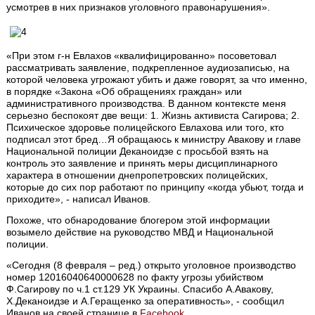
усмотрев в них признаков уголовного правонарушения».
«При этом г-н Евлахов «квалифицированно» посоветовал
рассматривать заявление, подкрепленное аудиозаписью, на
которой человека угрожают убить и даже говорят, за что именно,
в порядке «Закона «Об обращениях граждан» или
административного производства. В данном контексте меня
серьезно беспокоят две вещи: 1. Жизнь активиста Сагирова; 2.
Психическое здоровье полицейского Евлахова или того, кто
подписал этот бред…Я обращаюсь к министру Авакову и главе
Национальной полиции Деканоидзе с просьбой взять на
контроль это заявление и принять меры дисциплинарного
характера в отношении днепропетровских полицейских,
которые до сих пор работают по принципу «когда убьют, тогда и
приходите», - написал Иванов.
Похоже, что обнародование блогером этой информации
возымело действие на руководство МВД и Национальной
полиции.
«Сегодня (8 февраля – ред.) открыто уголовное производство
номер 12016040640000628 по факту угрозы убийством
Ф.Сагирову по ч.1 ст.129 УК Украины. Спасибо А.Авакову,
Х.Деканоидзе и А.Геращенко за оперативность», - сообщил
Иванов на своей странице в
Facebook
.