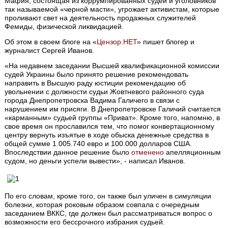
Мафия, состоящая из коррумпированных судей и уголовников
так называемой «черной масти», угрожает активистам, которые
проливают свет на деятельность продажных служителей
Фемиды, физической ликвидацией.
Об этом в своем блоге на «
Цензор.НЕТ
» пишет блогер и
журналист Сергей Иванов.
«На недавнем заседании Высшей квалификационной комиссии
судей Украины было принято решение рекомендовать
направить в Высшую раду юстиции рекомендацию об
увольнении с должности судьи Жовтневого районного суда
города Днепропетровска Вадима Галичего в связи с
нарушением им присяги. В Днепропетровске Галичий считается
«карманным» судьей группы «Приват». Кроме того, напомню, в
свое время он прославился тем, что помог конвертационному
центру вернуть изъятые в ходе обыска денежные средства в
общей сумме 1.005.740 евро и 100.000 долларов США.
Впоследствии данное решение было
отменено
апелляционным
судом, но деньги успели вывести», - написал Иванов.
По его словам, кроме того, он также был уличен в симуляции
болезни, которая роковым образом совпала с очередным
заседанием ВККС, где должен был рассматриваться вопрос о
возможности его бессрочного избрания судьей.