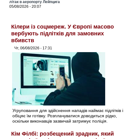
літак в аеропорту Лейпцига
05/08/2026 - 20:07
Кілери із соцмереж. У Європі масово
вербують підлітків для замовних
вбивств
Чт, 06/08/2026 - 17:31
Угруповання для здійснення нападів наймає підлітків і
обіцяє їм готівку. Розплачуватися доводиться рідко,
оскільки виконавців зазвичай затримує поліція.
Кім Філбі: розбещений зрадник, який