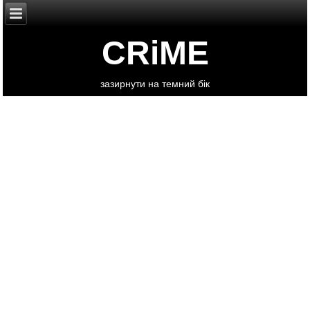
CRiME
зазирнути на темний бік