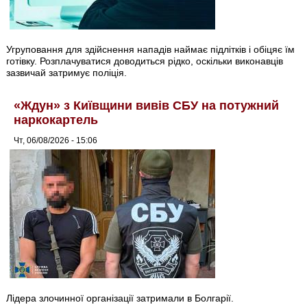
Угруповання для здійснення нападів наймає підлітків і обіцяє їм
готівку. Розплачуватися доводиться рідко, оскільки виконавців
зазвичай затримує поліція.
«Ждун» з Київщини вивів СБУ на потужний
наркокартель
Чт, 06/08/2026 - 15:06
Лідера злочинної організації затримали в Болгарії.