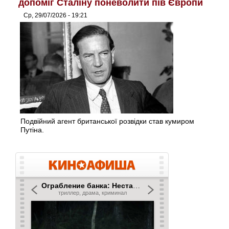
допоміг Сталіну поневолити пів Європи
Ср, 29/07/2026 - 19:21
Подвійний агент британської розвідки став кумиром
Путіна.