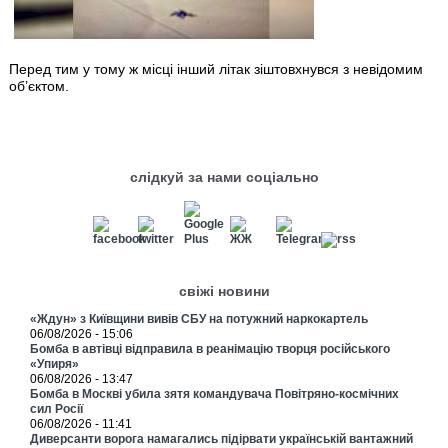
Перед тим у тому ж місці інший літак зіштовхнувся з невідомим
об’єктом.
слідкуй за нами соціально
свіжі новини
«Ждун» з Київщини вивів СБУ на потужний наркокартель
06/08/2026 - 15:06
Бомба в автівці відправила в реанімацію творця російського
«Упиря»
06/08/2026 - 13:47
Бомба в Москві убила зятя командувача Повітряно-космічних
сил Росії
06/08/2026 - 11:41
Диверсанти ворога намагались підірвати українській вантажний