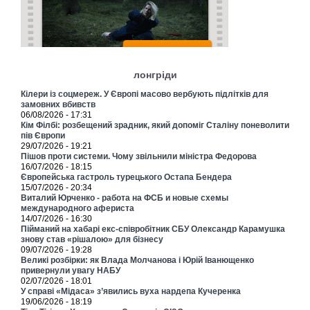
лонгріди
Кілери із соцмереж. У Європі масово вербують підлітків для
замовних вбивств
06/08/2026 - 17:31
Кім Філбі: розбещений зрадник, який допоміг Сталіну поневолити
пів Європи
29/07/2026 - 19:21
Пішов проти системи. Чому звільнили міністра Федорова
16/07/2026 - 18:15
Європейська гастроль турецького Остапа Бендера
15/07/2026 - 20:34
Виталий Юрченко - работа на ФСБ и новые схемы
международного афериста
14/07/2026 - 16:30
Пійманий на хабарі екс-співробітник СБУ Олександр Карамушка
знову став «рішалою» для бізнесу
09/07/2026 - 19:28
Великі розбірки: як Влада Молчанова і Юрій Іванющенко
привернули увагу НАБУ
02/07/2026 - 18:01
У справі «Мідаса» з’явились вуха нардепа Кучеренка
19/06/2026 - 18:19