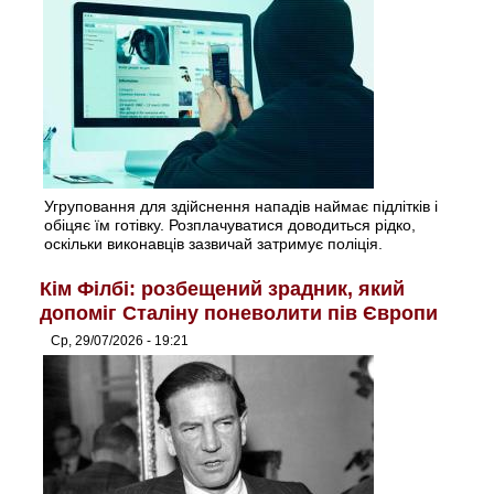
Угруповання для здійснення нападів наймає підлітків і
обіцяє їм готівку. Розплачуватися доводиться рідко,
оскільки виконавців зазвичай затримує поліція.
Кім Філбі: розбещений зрадник, який
допоміг Сталіну поневолити пів Європи
Ср, 29/07/2026 - 19:21