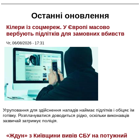
Останні оновлення
Кілери із соцмереж. У Європі масово
вербують підлітків для замовних вбивств
Чт, 06/08/2026 - 17:31
Угруповання для здійснення нападів наймає підлітків і обіцяє їм
готівку. Розплачуватися доводиться рідко, оскільки виконавців
зазвичай затримує поліція.
«Ждун» з Київщини вивів СБУ на потужний