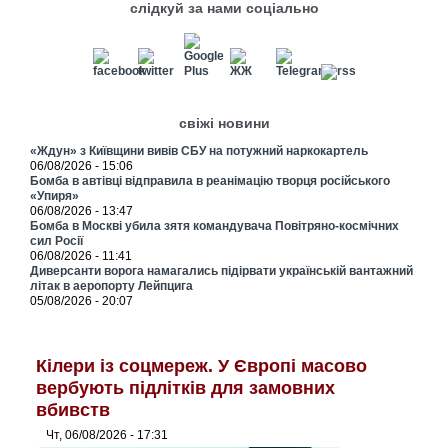
слідкуй за нами соціально
свіжі новини
«Ждун» з Київщини вивів СБУ на потужний наркокартель
06/08/2026 - 15:06
Бомба в автівці відправила в реанімацію творця російського
«Упиря»
06/08/2026 - 13:47
Бомба в Москві убила зятя командувача Повітряно-космічних
сил Росії
06/08/2026 - 11:41
Диверсанти ворога намагались підірвати українській вантажний
літак в аеропорту Лейпцига
05/08/2026 - 20:07
Кілери із соцмереж. У Європі масово
вербують підлітків для замовних
вбивств
Чт, 06/08/2026 - 17:31