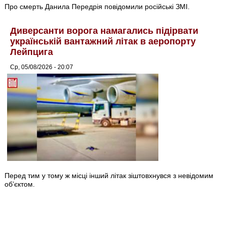
Про смерть Данила Передрія повідомили російські ЗМІ.
Диверсанти ворога намагались підірвати
українській вантажний літак в аеропорту
Лейпцига
Ср, 05/08/2026 - 20:07
Перед тим у тому ж місці інший літак зіштовхнувся з невідомим
об’єктом.