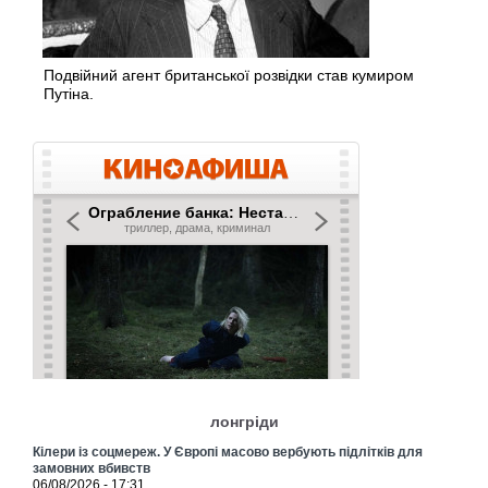
Подвійний агент британської розвідки став кумиром
Путіна.
лонгріди
Кілери із соцмереж. У Європі масово вербують підлітків для
замовних вбивств
06/08/2026 - 17:31