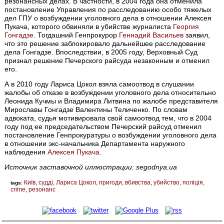
резонансных делах. В частности, в 2004 года она отменила
постановление Управления по расследованию особо тяжелых
дел ГПУ о возбуждении уголовного дела в отношении Алексея
Пукача, которого обвиняли в убийстве журналиста
Георгия
Гонгадзе
. Тогдашний Генпрокурор
Геннадий Васильев
заявил,
что это решение заблокировало дальнейшее расследование
дела Гонгадзе. Впоследствии, в 2005 году, Верховный Суд
признал решение Печерского райсуда незаконным и отменил
его.
А в 2010 году Лариса Цокол взяла самоотвод в слушании
жалобы об отказе в возбуждении уголовного дела относительно
Леонида Кучмы и Владимира Литвина по жалобе представителя
Мирославы Гонгадзе Валентины Теличенко. По словам
адвоката, судья мотивировала свой самоотвод тем, что в 2004
году под ее председательством Печерский райсуд отменил
постановление Генпрокуратуры о возбуждении уголовного дела
в отношении экс-начальника Департамента наружного
наблюдения
Алексея Пукача
.
Источник заставочной иллюстрации: segodnya.ua
Київ
судді
Лариса Цокол
пригоди
вбивства
убийство
поліція
tags:
crime
резонанс