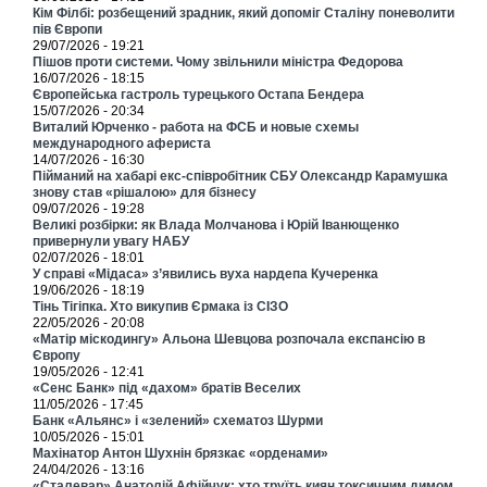
Кім Філбі: розбещений зрадник, який допоміг Сталіну поневолити
пів Європи
29/07/2026 - 19:21
Пішов проти системи. Чому звільнили міністра Федорова
16/07/2026 - 18:15
Європейська гастроль турецького Остапа Бендера
15/07/2026 - 20:34
Виталий Юрченко - работа на ФСБ и новые схемы
международного афериста
14/07/2026 - 16:30
Пійманий на хабарі екс-співробітник СБУ Олександр Карамушка
знову став «рішалою» для бізнесу
09/07/2026 - 19:28
Великі розбірки: як Влада Молчанова і Юрій Іванющенко
привернули увагу НАБУ
02/07/2026 - 18:01
У справі «Мідаса» з’явились вуха нардепа Кучеренка
19/06/2026 - 18:19
Тінь Тігіпка. Хто викупив Єрмака із СІЗО
22/05/2026 - 20:08
«Матір міскодингу» Альона Шевцова розпочала експансію в
Європу
19/05/2026 - 12:41
«Сенс Банк» під «дахом» братів Веселих
11/05/2026 - 17:45
Банк «Альянс» і «зелений» схематоз Шурми
10/05/2026 - 15:01
Махінатор Антон Шухнін брязкає «орденами»
24/04/2026 - 13:16
«Сталевар» Анатолій Афійчук: хто труїть киян токсичним димом