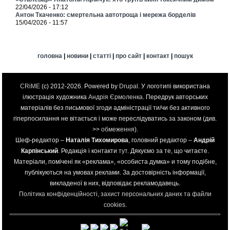
22/04/2026 - 17:12
Антон Ткаченко: смертельна автотроща і мережа борделів
15/04/2026 - 11:57
головна
|
новини
|
статті
|
про сайт
|
контакт
|
пошук
CRiME
(c) 2012-2026. Powered by
Drupal
. У логотипі використана
ілюстрація художника
Андрія Єрмоленка
. Передрук авторських
матеріалів без письмової згоди адміністрації ти/чи без активного
гіперпосилання не вітається і може переслідуватись за законом (див.
>>
обмеження
).
Шеф-редактор –
Наталія Тихомирова
, головний редактор –
Андрій
Карпінський
. Редакція і контакти
тут
. Дякуємо за те, що читаєте.
Матеріали, помічені як «реклама», «особиста думка» и тому подібне,
публікуються на умовах реклами. За достовірність інформації,
викладеної в них, відповідає рекламодавець.
Політика конфіденційності, захист персональних даних та файли
cookies
.