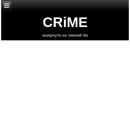
CRiME
зазирнути на темний бік