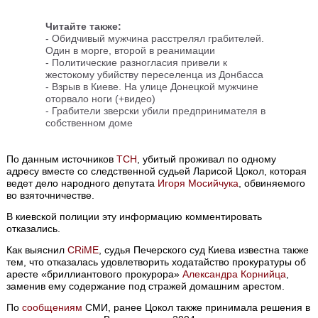
Читайте также:
- Обидчивый мужчина расстрелял грабителей.
Один в морге, второй в реанимации
- Политические разногласия привели к
жестокому убийству переселенца из Донбасса
- Взрыв в Киеве. На улице Донецкой мужчине
оторвало ноги (+видео)
- Грабители зверски убили предпринимателя в
собственном доме
По данным источников
ТСН
, убитый проживал по одному
адресу вместе со следственной судьей Ларисой Цокол, которая
ведет дело народного депутата
Игоря Мосийчука
, обвиняемого
во взяточничестве.
В киевской полиции эту информацию комментировать
отказались.
Как выяснил
CRiME
, судья Печерского суд Киева известна также
тем, что отказалась удовлетворить ходатайство прокуратуры об
аресте «бриллиантового прокурора»
Александра Корнийца
,
заменив ему содержание под стражей домашним арестом.
По
сообщениям
СМИ, ранее Цокол также принимала решения в