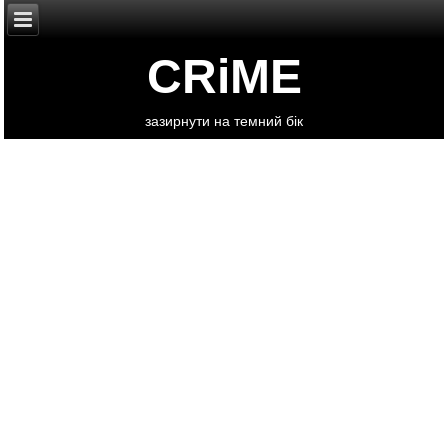
CRiME
зазирнути на темний бік