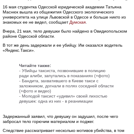
16 мая студентка Одесской юридической академии Татьяна
Маснюк вышла из общежития Одесского экологического
университета на улице Львовской в Одессе и больше никто из
знакомых ее не видел, сообщает
Думская
.
Вчера, 21 мая, тело девушки было найдено в Овидиопольском
районе Одесской области.
В тот же день задержали и ее убийцу. Им оказался водитель
«Яндекс.Такси».
Читайте также:
-
Убийцы таксиста, позвонившие в полицию
ради алиби, запутались в показаниях (+фото)
-
Бандита, захватившего в Киеве такси с
заложником, догнали в полях соседней области
(+фото и видео)
-
Молодой таксист «удивил» своей лихостью
девушек: одна из них - в реанимации
Задержанный заявил, что девушку он задушил, после чего
забросал тело горючим материалом и поджег.
Следствие рассматривает несколько мотивов убийства, в том