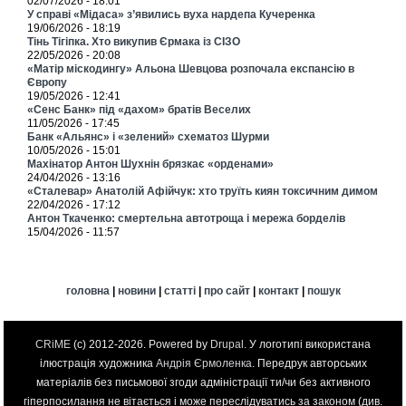
02/07/2026 - 18:01
У справі «Мідаса» з’явились вуха нардепа Кучеренка
19/06/2026 - 18:19
Тінь Тігіпка. Хто викупив Єрмака із СІЗО
22/05/2026 - 20:08
«Матір міскодингу» Альона Шевцова розпочала експансію в
Європу
19/05/2026 - 12:41
«Сенс Банк» під «дахом» братів Веселих
11/05/2026 - 17:45
Банк «Альянс» і «зелений» схематоз Шурми
10/05/2026 - 15:01
Махінатор Антон Шухнін брязкає «орденами»
24/04/2026 - 13:16
«Сталевар» Анатолій Афійчук: хто труїть киян токсичним димом
22/04/2026 - 17:12
Антон Ткаченко: смертельна автотроща і мережа борделів
15/04/2026 - 11:57
головна
|
новини
|
статті
|
про сайт
|
контакт
|
пошук
CRiME
(c) 2012-2026. Powered by
Drupal
. У логотипі використана
ілюстрація художника
Андрія Єрмоленка
. Передрук авторських
матеріалів без письмової згоди адміністрації ти/чи без активного
гіперпосилання не вітається і може переслідуватись за законом (див.