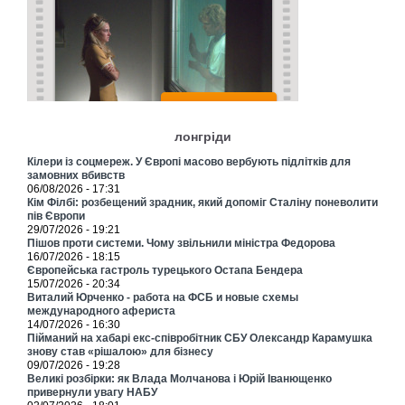
лонгріди
Кілери із соцмереж. У Європі масово вербують підлітків для
замовних вбивств
06/08/2026 - 17:31
Кім Філбі: розбещений зрадник, який допоміг Сталіну поневолити
пів Європи
29/07/2026 - 19:21
Пішов проти системи. Чому звільнили міністра Федорова
16/07/2026 - 18:15
Європейська гастроль турецького Остапа Бендера
15/07/2026 - 20:34
Виталий Юрченко - работа на ФСБ и новые схемы
международного афериста
14/07/2026 - 16:30
Пійманий на хабарі екс-співробітник СБУ Олександр Карамушка
знову став «рішалою» для бізнесу
09/07/2026 - 19:28
Великі розбірки: як Влада Молчанова і Юрій Іванющенко
привернули увагу НАБУ