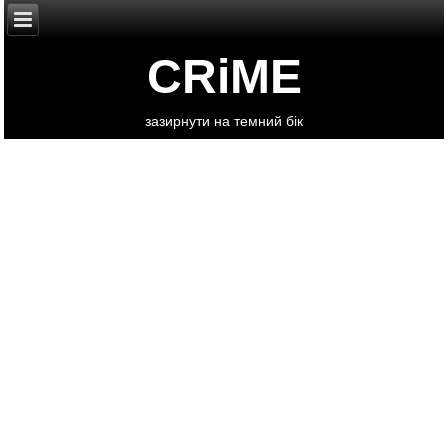
CRiME
зазирнути на темний бік