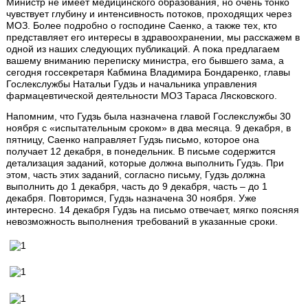
Министр не имеет медицинского образования, но очень тонко
чувствует глубину и интенсивность потоков, проходящих через
МОЗ. Более подробно о господине Саенко, а также тех, кто
представляет его интересы в здравоохранении, мы расскажем в
одной из наших следующих публикаций. А пока предлагаем
вашему вниманию переписку министра, его бывшего зама, а
сегодня госсекретаря Кабмина Владимира Бондаренко, главы
Гослекслужбы Натальи Гудзь и начальника управления
фармацевтической деятельности МОЗ Тараса Лясковского.
Напомним, что Гудзь была назначена главой Гослекслужбы 30
ноября с «испытательным сроком» в два месяца. 9 декабря, в
пятницу, Саенко направляет Гудзь письмо, которое она
получает 12 декабря, в понедельник. В письме содержится
детализация заданий, которые должна выполнить Гудзь. При
этом, часть этих заданий, согласно письму, Гудзь должна
выполнить до 1 декабря, часть до 9 декабря, часть – до 1
декабря. Повторимся, Гудзь назначена 30 ноября. Уже
интересно. 14 декабря Гудзь на письмо отвечает, мягко поясняя
невозможность выполнения требований в указанные сроки.