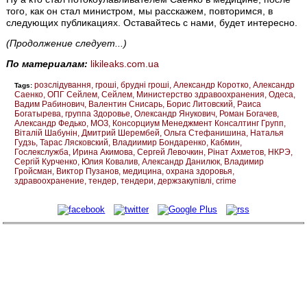
того, как он стал министром, мы расскажем, повторимся, в
следующих публикациях. Оставайтесь с нами, будет интересно.
(Продолжение следует...)
По материалам:
likileaks.com.ua
розслідування
гроші
брудні гроші
Александр Коротко
Александр
Tags:
Саенко
ОПГ Сейлем
Сейлем
Министерство здравоохранения
Одеса
Вадим Рабинович
Валентин Снисарь
Борис Литовский
Раиса
Богатырева
группа Здоровье
Олександр Янукович
Роман Богачев
Александр Федько
МОЗ
Консорциум Менеджмент Консалтинг Групп
Віталій Шабунін
Дмитрий Шерембей
Ольга Стефанишина
Наталья
Гудзь
Тарас Лясковский
Владиимир Бондаренко
Кабмин
Гослекслужба
Ирина Акимова
Сергей Левочкин
Рінат Ахметов
НКРЭ
Сергій Курченко
Юлия Ковалив
Александр Данилюк
Владимир
Гройсман
Виктор Пузанов
медицина
охрана здоровья
здравоохранение
тендер
тендери
держзакупівлі
crime