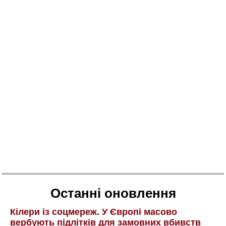
Останні оновлення
Кілери із соцмереж. У Європі масово
вербують підлітків для замовних вбивств