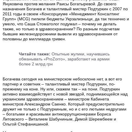
Януковича против желания Раисы Богатыревой. До своего
назначения Богачев и талантливый мистер Подтуркин с 2007 по
2011 годы в своем «Консорциуме «Менеджмент Консалтинг
Групп» (MCG) пилили бюджеты Укрзализныци, да так технично и
умело, что Саша Стоматолог подумал – почему не делать
также, но только в здравоохранении? По разным подсчетам
бывшие железнодорожники вывели из здравоохранения от
половины до миллиарда гривен.
Читайте также:
Опытные жулики, научившись
обманывать «ProZorro», заработают на армии
более 2 млрд грн
Богачева сегодня на министерском небосклоне нет, а вот его
партнер и советник – талантливый мистер Подтуркин, по-
прежнему на коне. Ну или, скажем так – на пони. Подтуркин
активно взаимодействует с новой звездой, поднимающейся над
украинским здравоохранением – министром Кабинета
министров Александром Саенко. Который предусмотрительно
дружит не только с Подтуркиным, но и с его лютыми недругами
– богатыми и красивыми антикоррупционерами Бориса
Литовского – Виталием Шабуниным, Димой Шерембеем и
Ольгой Стефанишиной.