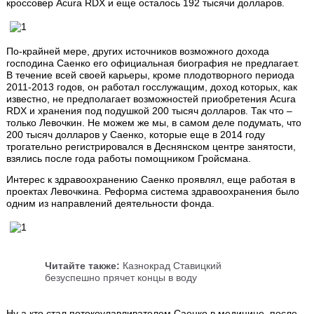
кроссовер Acura RDX и еще осталось 192 тысячи долларов.
По-крайней мере, других источников возможного дохода
господина Саенко его официальная биография не предлагает.
В течение всей своей карьеры, кроме плодотворного периода
2011-2013 годов, он работал госслужащим, доход которых, как
известно, не предполагает возможностей приобретения Acura
RDX и хранения под подушкой 200 тысяч долларов. Так что –
только Левочкин. Не можем же мы, в самом деле подумать, что
200 тысяч долларов у Саенко, которые еще в 2014 году
трогательно регистрировался в Деснянском центре занятости,
взялись после года работы помощником Гройсмана.
Интерес к здравоохранению Саенко проявлял, еще работая в
проектах Левочкина. Реформа система здравоохранения было
одним из направлений деятельности фонда.
Читайте также:
Казнокрад Ставицкий
безуспешно прячет концы в воду
Ну а кто стал потокоулавливателем Саенко в медицине, после