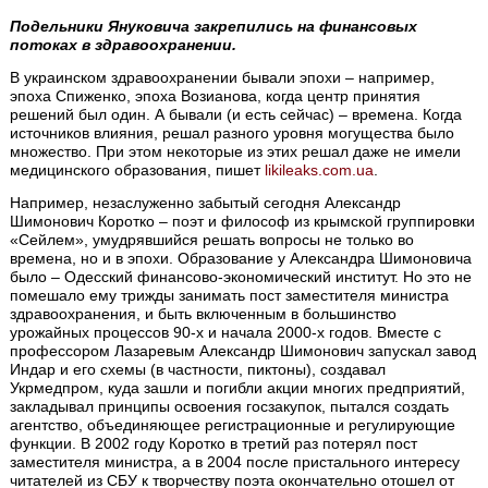
Подельники Януковича закрепились на финансовых
потоках в здравоохранении.
В украинском здравоохранении бывали эпохи – например,
эпоха Спиженко, эпоха Возианова, когда центр принятия
решений был один. А бывали (и есть сейчас) – времена. Когда
источников влияния, решал разного уровня могущества было
множество. При этом некоторые из этих решал даже не имели
медицинского образования, пишет
likileaks.com.ua
.
Например, незаслуженно забытый сегодня Александр
Шимонович Коротко – поэт и философ из крымской группировки
«Сейлем», умудрявшийся решать вопросы не только во
времена, но и в эпохи. Образование у Александра Шимоновича
было – Одесский финансово-экономический институт. Но это не
помешало ему трижды занимать пост заместителя министра
здравоохранения, и быть включенным в большинство
урожайных процессов 90-х и начала 2000-х годов. Вместе с
профессором Лазаревым Александр Шимонович запускал завод
Индар и его схемы (в частности, пиктоны), создавал
Укрмедпром, куда зашли и погибли акции многих предприятий,
закладывал принципы освоения госзакупок, пытался создать
агентство, объединяющее регистрационные и регулирующие
функции. В 2002 году Коротко в третий раз потерял пост
заместителя министра, а в 2004 после пристального интересу
читателей из СБУ к творчеству поэта окончательно отошел от