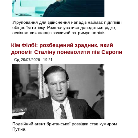
Угруповання для здійснення нападів наймає підлітків і
обіцяє їм готівку. Розплачуватися доводиться рідко,
оскільки виконавців зазвичай затримує поліція.
Кім Філбі: розбещений зрадник, який
допоміг Сталіну поневолити пів Європи
Ср, 29/07/2026 - 19:21
Подвійний агент британської розвідки став кумиром
Путіна.