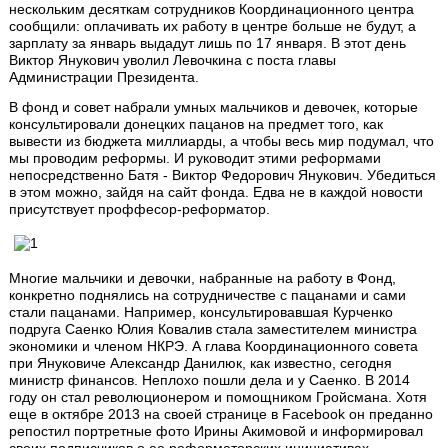
нескольким десяткам сотрудников Координационного центра
сообщили: оплачивать их работу в центре больше не будут, а
зарплату за январь выдадут лишь по 17 января. В этот день
Виктор Янукович уволил Левочкина с поста главы
Администрации Президента.
В фонд и совет набрали умных мальчиков и девочек, которые
консультировали донецких пацанов на предмет того, как
вывести из бюджета миллиарды, а чтобы весь мир подумал, что
мы проводим реформы. И руководит этими реформами
непосредственно Батя - Виктор Федорович Янукович. Убедиться
в этом можно, зайдя на сайт фонда. Едва не в каждой новости
присутствует проффесор-реформатор.
Многие мальчики и девочки, набранные на работу в Фонд,
конкретно поднялись на сотрудничестве с пацанами и сами
стали пацанами. Например, консультировавшая Курченко
подруга Саенко Юлия Ковалив стала заместителем министра
экономики и членом НКРЭ. А глава Координационного совета
при Януковиче Александр Данилюк, как известно, сегодня
министр финансов. Неплохо пошли дела и у Саенко. В 2014
году он стал революционером и помощником Гройсмана. Хотя
еще в октябре 2013 на своей странице в Facebook он преданно
репостил портретные фото Ирины Акимовой и информировал
своих подписчиков о ее реформаторских инициативах.