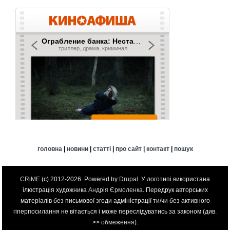
головна
|
новини
|
статті
|
про сайт
|
контакт
|
пошук
CRiME
(c) 2012-2026. Powered by
Drupal
. У логотипі використана
ілюстрація художника
Андрія Єрмоленка
. Передрук авторських
матеріалів без письмової згоди адміністрації ти/чи без активного
гіперпосилання не вітається і може переслідуватись за законом (див.
>>
обмеження
).