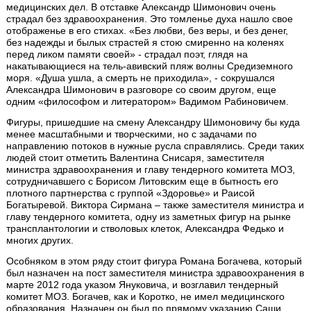
медицинских дел. В отставке Александр Шимонович очень
страдал без здравоохранения. Это томленье духа нашло свое
отображенье в его стихах. «Без любви, без веры, и без денег,
без надежды и былых страстей я стою смиренно на коленях
перед ликом памяти своей» - страдал поэт, глядя на
накатывающиеся на тель-авивский пляж волны Средиземного
моря. «Душа ушла, а смерть не приходила», - сокрушался
Александра Шимонович в разговоре со своим другом, еще
одним «философом и литератором» Вадимом Рабиновичем.
Фигуры, пришедшие на смену Александру Шимоновичу бы куда
менее масштабными и творческими, но с задачами по
направлению потоков в нужные русла справлялись. Среди таких
людей стоит отметить Валентина Снисаря, заместителя
министра здравоохранения и главу тендерного комитета МОЗ,
сотрудничавшего с Борисом Литовским еще в бытность его
плотного партнерства с группой «Здоровье» и Раисой
Богатыревой. Виктора Сирмана – также заместителя министра и
главу тендерного комитета, одну из заметных фигур на рынке
трансплантологии и стволовых клеток, Александра Федько и
многих других.
Особняком в этом ряду стоит фигура Романа Богачева, который
был назначен на пост заместителя министра здравоохранения в
марте 2012 года указом Януковича, и возглавил тендерный
комитет МОЗ. Богачев, как и Коротко, не имел медицинского
образования. Назначен он был по прямому указанию Саши