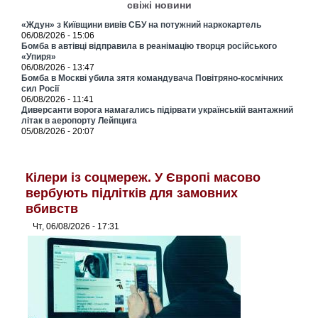
свіжі новини
«Ждун» з Київщини вивів СБУ на потужний наркокартель
06/08/2026 - 15:06
Бомба в автівці відправила в реанімацію творця російського
«Упиря»
06/08/2026 - 13:47
Бомба в Москві убила зятя командувача Повітряно-космічних
сил Росії
06/08/2026 - 11:41
Диверсанти ворога намагались підірвати українській вантажний
літак в аеропорту Лейпцига
05/08/2026 - 20:07
Кілери із соцмереж. У Європі масово
вербують підлітків для замовних
вбивств
Чт, 06/08/2026 - 17:31