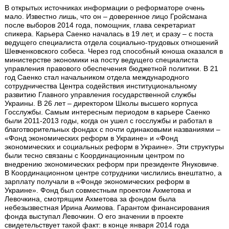
В открытых источниках информации о реформаторе очень
мало. Известно лишь, что он – доверенное лицо Гройсмана
после выборов 2014 года, помощник, глава секретариат
спикера. Карьера Саенко началась в 19 лет, и сразу – с поста
ведущего специалиста отдела социально-трудовых отношений
Шевченковского собеса. Через год способный юноша оказался в
министерстве экономики на посту ведущего специалиста
управления правового обеспечения бюджетной политики. В 21
год Саенко стал начальником отдела международного
сотрудничества Центра содействия институциональному
развитию Главного управления государственной службы
Украины. В 26 лет – директором Школы высшего корпуса
Госслужбы. Самым интересным периодом в карьере Саенко
были 2011-2013 годы, когда он ушел с госслужбы и работал в
благотворительных фондах с почти одинаковыми названиями –
«Фонд экономических реформ в Украине» и «Фонд
экономических и социальных реформ в Украине». Эти структуры
были тесно связаны с Координационным центром по
внедрению экономических реформ при президенте Януковиче.
В Координационном центре сотрудники числились внештатно, а
зарплату получали в «Фонде экономических реформ в
Украине». Фонд был совместным проектом Ахметова и
Левочкина, смотрящим Ахметова за фондом была
небезызвестная Ирина Акимова. Гарантом финансирования
фонда выступал Левочкин. О его значении в проекте
свидетельствует такой факт: в конце января 2014 года