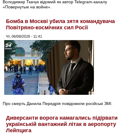
Володимир Ткачук відомий як автор Telegram-каналу
«Повернутые на войне».
Бомба в Москві убила зятя командувача
Повітряно-космічних сил Росії
Чт, 06/08/2026 - 11:41
Про смерть Данила Передрія повідомили російські ЗМІ.
Диверсанти ворога намагались підірвати
українській вантажний літак в аеропорту
Лейпцига