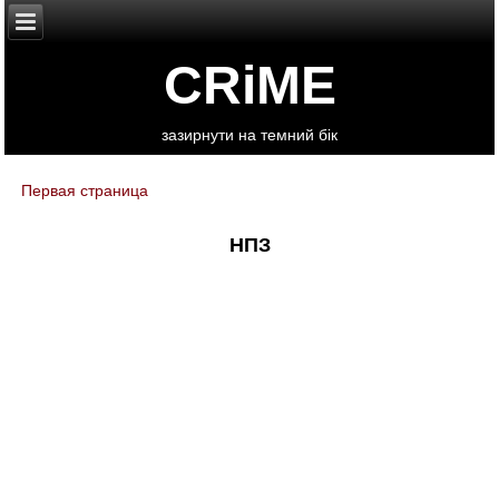
CRiME
зазирнути на темний бік
Первая страница
You are here
НПЗ