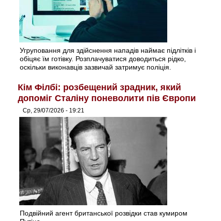
Угруповання для здійснення нападів наймає підлітків і
обіцяє їм готівку. Розплачуватися доводиться рідко,
оскільки виконавців зазвичай затримує поліція.
Кім Філбі: розбещений зрадник, який
допоміг Сталіну поневолити пів Європи
Ср, 29/07/2026 - 19:21
Подвійний агент британської розвідки став кумиром