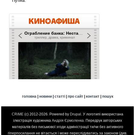
Путіна.
головна
|
новини
|
статті
|
про сайт
|
контакт
|
пошук
CRiME
(c) 2012-2026. Powered by
Drupal
. У логотипі використана
ілюстрація художника
Андрія Єрмоленка
. Передрук авторських
матеріалів без письмової згоди адміністрації ти/чи без активного
гіперпосилання не вітається і може переслідуватись за законом (див.