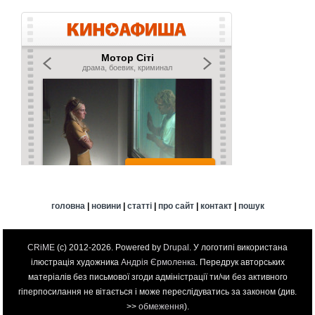
головна
|
новини
|
статті
|
про сайт
|
контакт
|
пошук
CRiME
(c) 2012-2026. Powered by
Drupal
. У логотипі використана
ілюстрація художника
Андрія Єрмоленка
. Передрук авторських
матеріалів без письмової згоди адміністрації ти/чи без активного
гіперпосилання не вітається і може переслідуватись за законом (див.
>>
обмеження
).