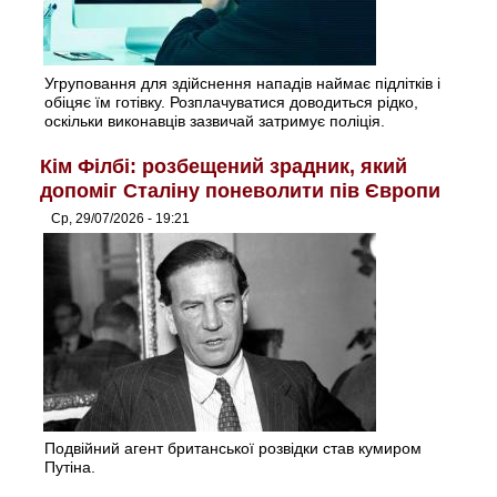
Угруповання для здійснення нападів наймає підлітків і
обіцяє їм готівку. Розплачуватися доводиться рідко,
оскільки виконавців зазвичай затримує поліція.
Кім Філбі: розбещений зрадник, який
допоміг Сталіну поневолити пів Європи
Ср, 29/07/2026 - 19:21
Подвійний агент британської розвідки став кумиром
Путіна.