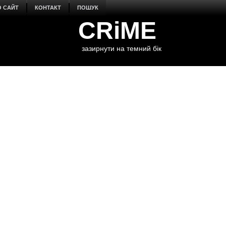
О САЙТ
КОНТАКТ
ПОШУК
CRiME
зазирнути на темний бік