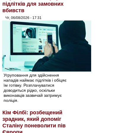
підлітків для замовних
вбивств
Чт, 06/08/2026 - 17:31
Угруповання для здійснення
нападів наймає підлітків і обіцяє
їм готівку. Розплачуватися
доводиться рідко, оскільки
виконавців зазвичай затримує
поліція.
Кім Філбі: розбещений
зрадник, який допоміг
Сталіну поневолити пів
Європи