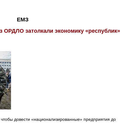
ЕМЗ
из ОРДЛО затолкали экономику «республик»
 чтобы довести «национализированные» предприятия до