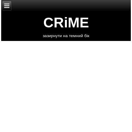
CRiME
зазирнути на темний бік