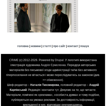
головна
|
новини
|
статті
|
про сайт
|
контакт
|
пошук
CRiME
(c) 2012-2026. Powered by
Drupal
. У логотипі використана
ілюстрація художника
Андрія Єрмоленка
. Передрук авторських
матеріалів без письмової згоди адміністрації ти/чи без активного
гіперпосилання не вітається і може переслідуватись за законом (див.
>>
обмеження
).
Шеф-редактор –
Наталія Тихомирова
, головний редактор –
Андрій
Карпінський
. Редакція і контакти
тут
. Дякуємо за те, що читаєте.
Матеріали, помічені як «реклама», «особиста думка» и тому подібне,
публікуються на умовах реклами. За достовірність інформації,
викладеної в них, відповідає рекламодавець.