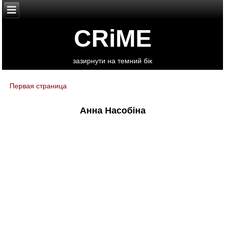
CRiME
зазирнути на темний бік
Первая страница
You are here
Анна Насобіна