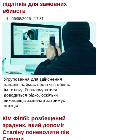
підлітків для замовних
вбивств
Чт, 06/08/2026 - 17:31
Угруповання для здійснення
нападів наймає підлітків і обіцяє
їм готівку. Розплачуватися
доводиться рідко, оскільки
виконавців зазвичай затримує
поліція.
Кім Філбі: розбещений
зрадник, який допоміг
Сталіну поневолити пів
Європи