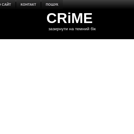
О САЙТ
КОНТАКТ
ПОШУК
CRiME
зазирнути на темний бік