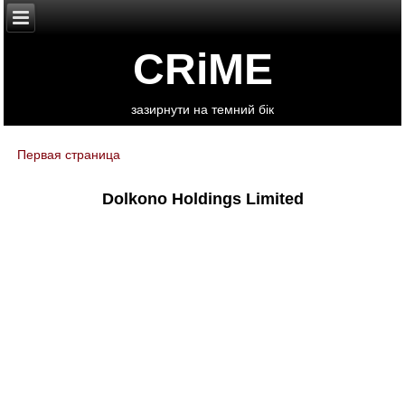
CRiME
зазирнути на темний бік
Первая страница
You are here
Dolkono Holdings Limited