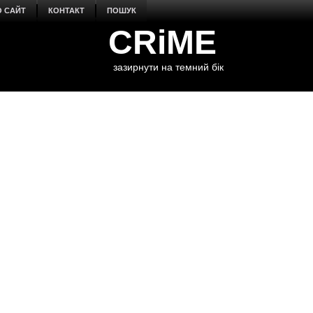
О САЙТ
КОНТАКТ
ПОШУК
CRiME
зазирнути на темний бік