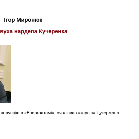
Ігор Миронюк
 вуха нардепа Кучеренка
а корупцію в «Енергоатомі», очолював «корєш» Цукермана.