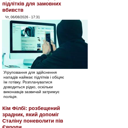
підлітків для замовних
вбивств
Чт, 06/08/2026 - 17:31
Угруповання для здійснення
нападів наймає підлітків і обіцяє
їм готівку. Розплачуватися
доводиться рідко, оскільки
виконавців зазвичай затримує
поліція.
Кім Філбі: розбещений
зрадник, який допоміг
Сталіну поневолити пів
Європи