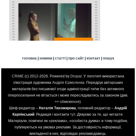
головна
|
новини
|
статті
|
про сайт
|
контакт
|
пошук
CRiME
(c) 2012-2026. Powered by
Drupal
. У логотипі використана
ілюстрація художника
Андрія Єрмоленка
. Передрук авторських
матеріалів без письмової згоди адміністрації ти/чи без активного
гіперпосилання не вітається і може переслідуватись за законом (див.
>>
обмеження
).
Шеф-редактор –
Наталія Тихомирова
, головний редактор –
Андрій
Карпінський
. Редакція і контакти
тут
. Дякуємо за те, що читаєте.
Матеріали, помічені як «реклама», «особиста думка» и тому подібне,
публікуються на умовах реклами. За достовірність інформації,
викладеної в них, відповідає рекламодавець.