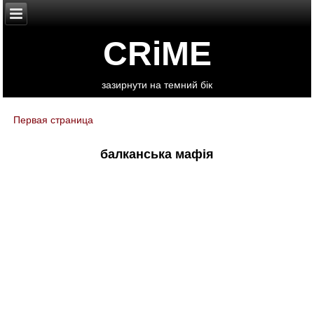
CRiME
зазирнути на темний бік
Первая страница
You are here
балканська мафія