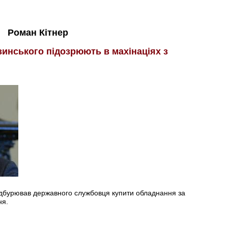
Роман Кітнер
зинського підозрюють в махінаціях з
підбурював державного службовця купити обладнання за
ня.