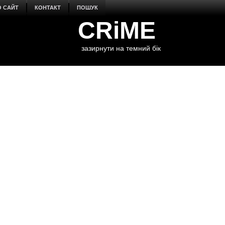
О САЙТ
КОНТАКТ
ПОШУК
CRiME
зазирнути на темний бік