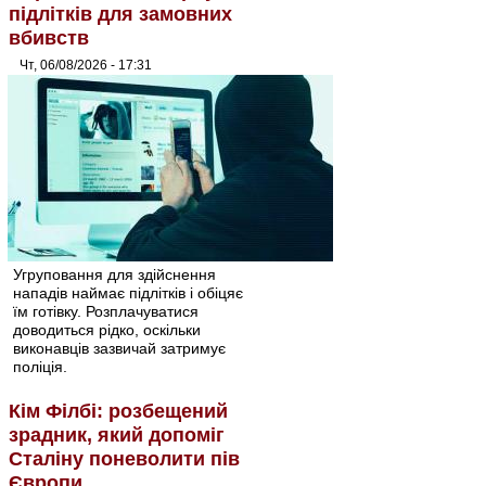
підлітків для замовних
вбивств
Чт, 06/08/2026 - 17:31
Угруповання для здійснення
нападів наймає підлітків і обіцяє
їм готівку. Розплачуватися
доводиться рідко, оскільки
виконавців зазвичай затримує
поліція.
Кім Філбі: розбещений
зрадник, який допоміг
Сталіну поневолити пів
Європи