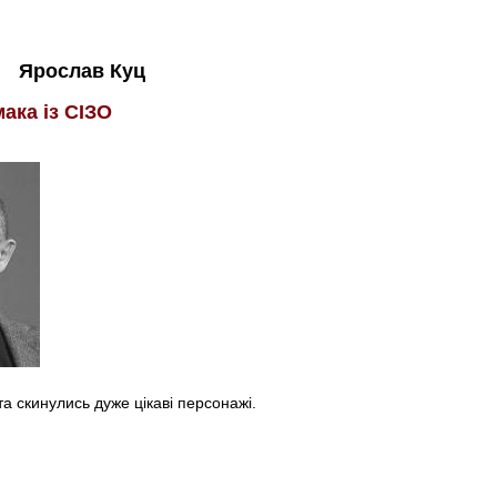
Ярослав Куц
мака із СІЗО
а скинулись дуже цікаві персонажі.