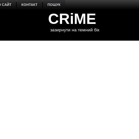
О САЙТ
КОНТАКТ
ПОШУК
CRiME
зазирнути на темний бік