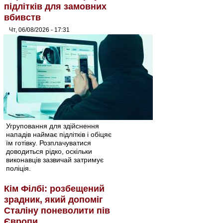
підлітків для замовних
вбивств
Чт, 06/08/2026 - 17:31
Угруповання для здійснення
нападів наймає підлітків і обіцяє
їм готівку. Розплачуватися
доводиться рідко, оскільки
виконавців зазвичай затримує
поліція.
Кім Філбі: розбещений
зрадник, який допоміг
Сталіну поневолити пів
Європи