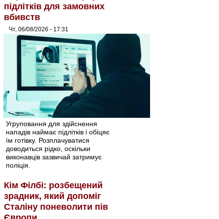
підлітків для замовних
вбивств
Чт, 06/08/2026 - 17:31
Угруповання для здійснення
нападів наймає підлітків і обіцяє
їм готівку. Розплачуватися
доводиться рідко, оскільки
виконавців зазвичай затримує
поліція.
Кім Філбі: розбещений
зрадник, який допоміг
Сталіну поневолити пів
Європи