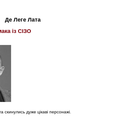
Де Леге Лата
мака із СІЗО
а скинулись дуже цікаві персонажі.