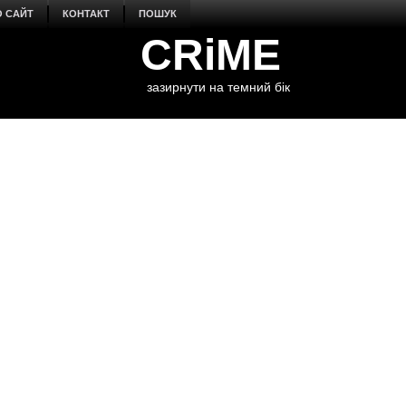
О САЙТ
КОНТАКТ
ПОШУК
CRiME
зазирнути на темний бік