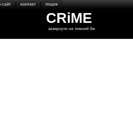
О САЙТ
КОНТАКТ
ПОШУК
CRiME
зазирнути на темний бік