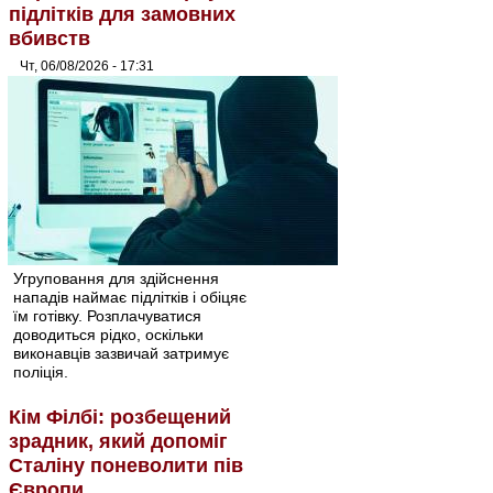
підлітків для замовних
вбивств
Чт, 06/08/2026 - 17:31
Угруповання для здійснення
нападів наймає підлітків і обіцяє
їм готівку. Розплачуватися
доводиться рідко, оскільки
виконавців зазвичай затримує
поліція.
Кім Філбі: розбещений
зрадник, який допоміг
Сталіну поневолити пів
Європи