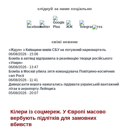
слідкуй за нами соціально
свіжі новини
«Ждун» з Київщини вивів СБУ на потужний наркокартель
06/08/2026 - 15:06
Бомба в автівці відправила в реанімацію творця російського
«Упиря»
06/08/2026 - 13:47
Бомба в Москві убила зятя командувача Повітряно-космічних
сил Росії
06/08/2026 - 11:41
Диверсанти ворога намагались підірвати українській вантажний
літак в аеропорту Лейпцига
05/08/2026 - 20:07
Кілери із соцмереж. У Європі масово
вербують підлітків для замовних
вбивств