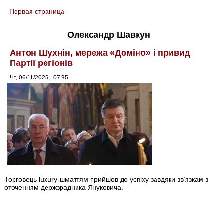
Первая страница
You are here
Олександр Шавкун
Антон Шухнін, мережа «Доміно» і привид
Партії регіонів
Чт, 06/11/2025 - 07:35
Торговець luxury-шматтям прийшов до успіху завдяки зв’язкам з
оточенням держзрадника Януковича.