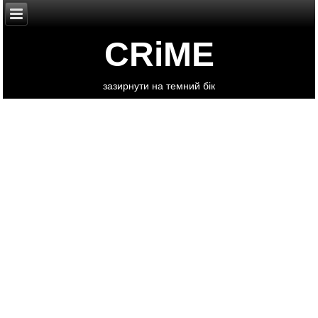
CRiME
зазирнути на темний бік