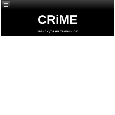
CRiME
зазирнути на темний бік