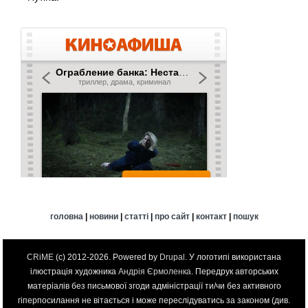
головна
|
новини
|
статті
|
про сайт
|
контакт
|
пошук
CRiME
(c) 2012-2026. Powered by
Drupal
. У логотипі використана
ілюстрація художника
Андрія Єрмоленка
. Передрук авторських
матеріалів без письмової згоди адміністрації ти/чи без активного
гіперпосилання не вітається і може переслідуватись за законом (див.