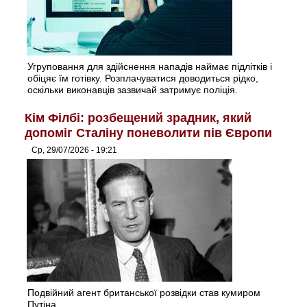
Угруповання для здійснення нападів наймає підлітків і
обіцяє їм готівку. Розплачуватися доводиться рідко,
оскільки виконавців зазвичай затримує поліція.
Кім Філбі: розбещений зрадник, який
допоміг Сталіну поневолити пів Європи
Ср, 29/07/2026 - 19:21
Подвійний агент британської розвідки став кумиром
Путіна.