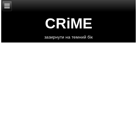
CRiME
зазирнути на темний бік