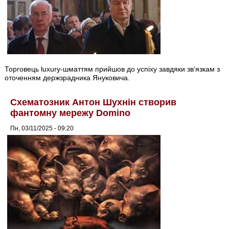
Торговець luxury-шматтям прийшов до успіху завдяки зв’язкам з
оточенням держзрадника Януковича.
Схематозник Антон Шухнін створив
фантомну мережу Domino
Пн, 03/11/2025 - 09:20