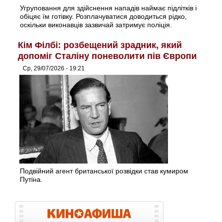
Угруповання для здійснення нападів наймає підлітків і
обіцяє їм готівку. Розплачуватися доводиться рідко,
оскільки виконавців зазвичай затримує поліція.
Кім Філбі: розбещений зрадник, який
допоміг Сталіну поневолити пів Європи
Ср, 29/07/2026 - 19:21
Подвійний агент британської розвідки став кумиром
Путіна.