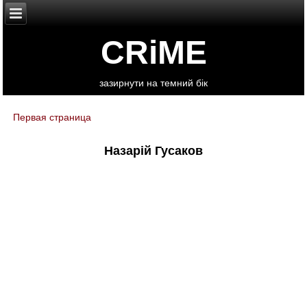
CRiME
зазирнути на темний бік
Первая страница
You are here
Назарій Гусаков