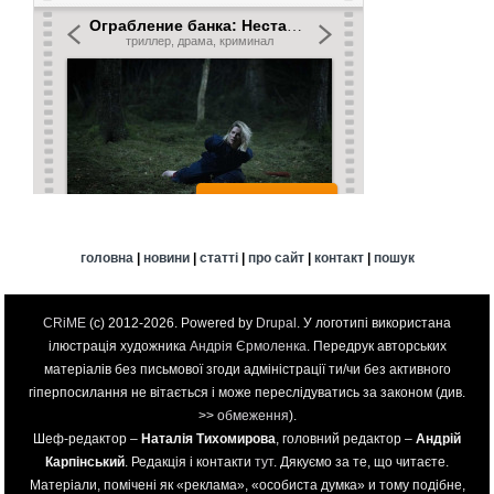
головна
|
новини
|
статті
|
про сайт
|
контакт
|
пошук
CRiME
(c) 2012-2026. Powered by
Drupal
. У логотипі використана
ілюстрація художника
Андрія Єрмоленка
. Передрук авторських
матеріалів без письмової згоди адміністрації ти/чи без активного
гіперпосилання не вітається і може переслідуватись за законом (див.
>>
обмеження
).
Шеф-редактор –
Наталія Тихомирова
, головний редактор –
Андрій
Карпінський
. Редакція і контакти
тут
. Дякуємо за те, що читаєте.
Матеріали, помічені як «реклама», «особиста думка» и тому подібне,