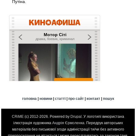
Путіна.
головна
|
новини
|
статті
|
про сайт
|
контакт
|
пошук
CRiME
(c) 2012-2026. Powered by
Drupal
. У логотипі використана
ілюстрація художника
Андрія Єрмоленка
. Передрук авторських
матеріалів без письмової згоди адміністрації ти/чи без активного
гіперпосилання не вітається і може переслідуватись за законом (див.