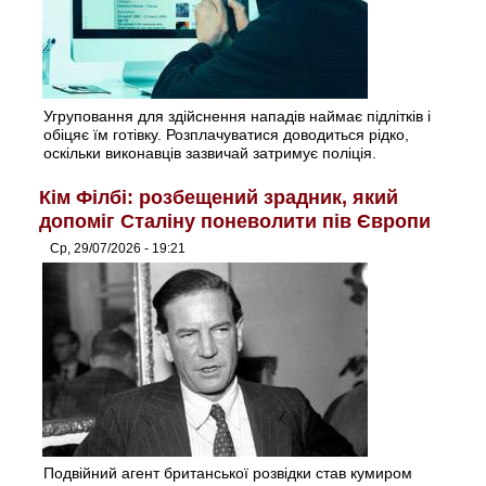
Угруповання для здійснення нападів наймає підлітків і
обіцяє їм готівку. Розплачуватися доводиться рідко,
оскільки виконавців зазвичай затримує поліція.
Кім Філбі: розбещений зрадник, який
допоміг Сталіну поневолити пів Європи
Ср, 29/07/2026 - 19:21
Подвійний агент британської розвідки став кумиром