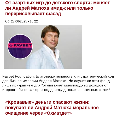
От азартных игр до детского спорта: меняет
ли Андрей Матюха имидж или только
перерисовывает фасад
Сб, 28/06/2025 - 16:22
Favbet Foundation: Благотворительность или стратегический ход
для бизнес-империи Андрея Матюхи. Не служит ли этот фонд
лишь прикрытием для "отмывания" миллиардных доходов от
игорного бизнеса через поддержку детских спортивных секций.
«Кровавые» деньги спасают жизни:
покупает ли Андрей Матюха моральное
очищение через «Охматдет»