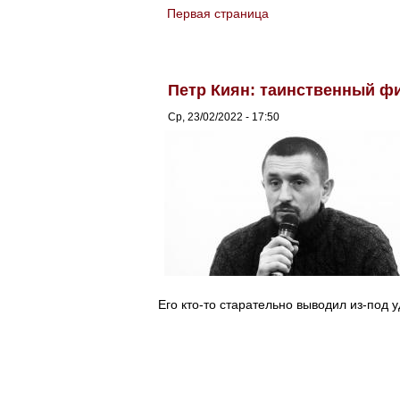
Первая страница
You are here
Петр Киян: таинственный ф
Ср, 23/02/2022 - 17:50
Его кто-то старательно выводил из-под у