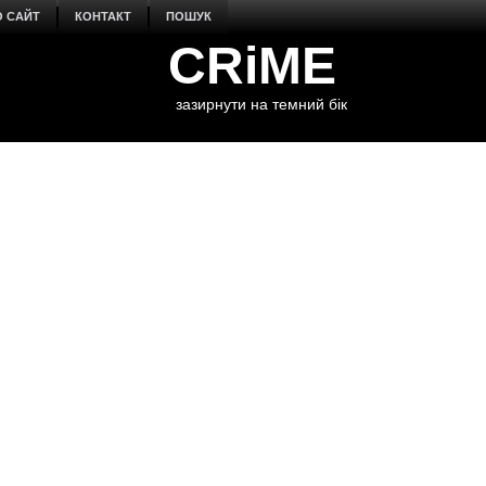
О САЙТ
КОНТАКТ
ПОШУК
CRiME
зазирнути на темний бік