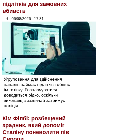
підлітків для замовних
вбивств
Чт, 06/08/2026 - 17:31
Угруповання для здійснення
нападів наймає підлітків і обіцяє
їм готівку. Розплачуватися
доводиться рідко, оскільки
виконавців зазвичай затримує
поліція.
Кім Філбі: розбещений
зрадник, який допоміг
Сталіну поневолити пів
Європи