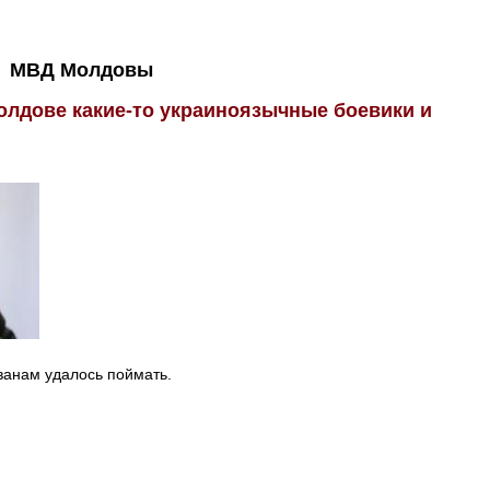
МВД Молдовы
олдове какие-то украиноязычные боевики и
ванам удалось поймать.