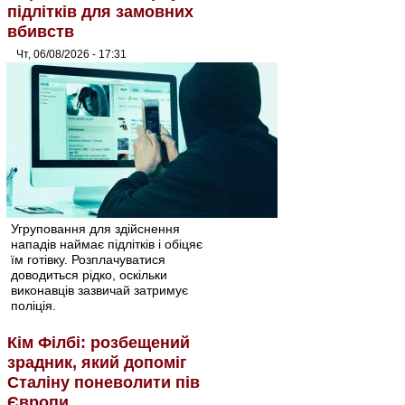
підлітків для замовних
вбивств
Чт, 06/08/2026 - 17:31
Угруповання для здійснення
нападів наймає підлітків і обіцяє
їм готівку. Розплачуватися
доводиться рідко, оскільки
виконавців зазвичай затримує
поліція.
Кім Філбі: розбещений
зрадник, який допоміг
Сталіну поневолити пів
Європи