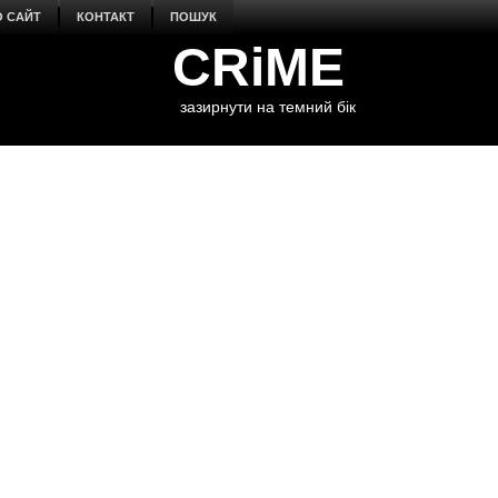
О САЙТ
КОНТАКТ
ПОШУК
CRiME
зазирнути на темний бік