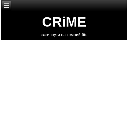
CRiME
зазирнути на темний бік