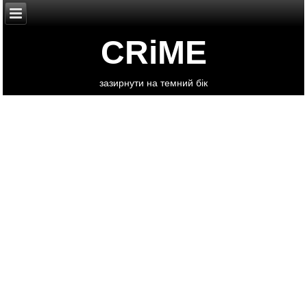
CRiME
зазирнути на темний бік