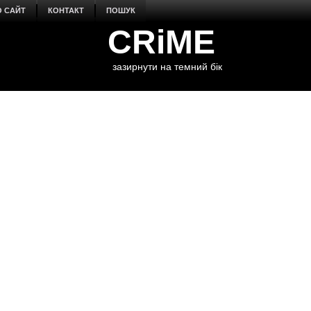
О САЙТ
КОНТАКТ
ПОШУК
CRiME
зазирнути на темний бік