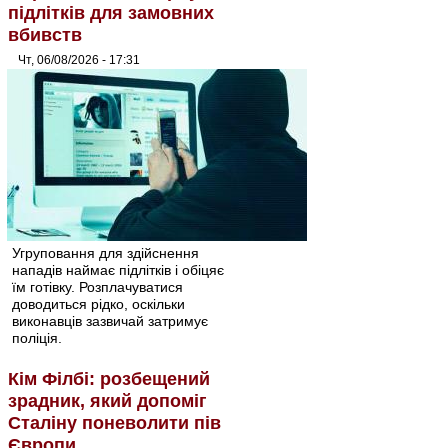
підлітків для замовних
вбивств
Чт, 06/08/2026 - 17:31
Угруповання для здійснення
нападів наймає підлітків і обіцяє
їм готівку. Розплачуватися
доводиться рідко, оскільки
виконавців зазвичай затримує
поліція.
Кім Філбі: розбещений
зрадник, який допоміг
Сталіну поневолити пів
Європи