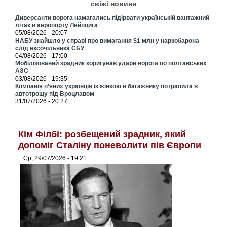
свіжі новини
Диверсанти ворога намагались підірвати українській вантажний
літак в аеропорту Лейпцига
05/08/2026 - 20:07
НАБУ знайшло у справі про вимагання $1 млн у наркобарона
слід ексочільника СБУ
04/08/2026 - 17:00
Мобілізований зрадник коригував удари ворога по полтавських
АЗС
03/08/2026 - 19:35
Компанія п’яних українців із жінкою в багажнику потрапила в
автотрощу під Вроцлавом
31/07/2026 - 20:27
Кім Філбі: розбещений зрадник, який
допоміг Сталіну поневолити пів Європи
Ср, 29/07/2026 - 19:21