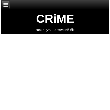
CRiME
зазирнути на темний бік