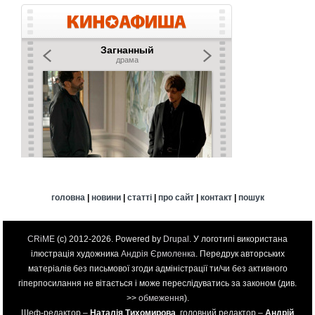
головна
|
новини
|
статті
|
про сайт
|
контакт
|
пошук
CRiME
(c) 2012-2026. Powered by
Drupal
. У логотипі використана
ілюстрація художника
Андрія Єрмоленка
. Передрук авторських
матеріалів без письмової згоди адміністрації ти/чи без активного
гіперпосилання не вітається і може переслідуватись за законом (див.
>>
обмеження
).
Шеф-редактор –
Наталія Тихомирова
, головний редактор –
Андрій