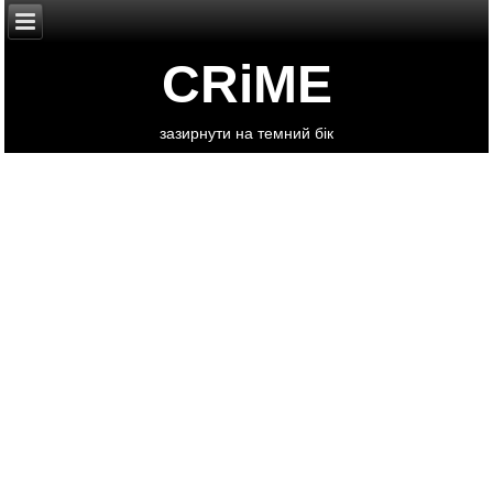
CRiME
зазирнути на темний бік