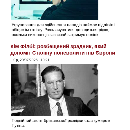
Угруповання для здійснення нападів наймає підлітків і
обіцяє їм готівку. Розплачуватися доводиться рідко,
оскільки виконавців зазвичай затримує поліція.
Кім Філбі: розбещений зрадник, який
допоміг Сталіну поневолити пів Європи
Ср, 29/07/2026 - 19:21
Подвійний агент британської розвідки став кумиром
Путіна.