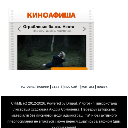
головна
|
новини
|
статті
|
про сайт
|
контакт
|
пошук
CRiME
(c) 2012-2026. Powered by
Drupal
. У логотипі використана
ілюстрація художника
Андрія Єрмоленка
. Передрук авторських
матеріалів без письмової згоди адміністрації ти/чи без активного
гіперпосилання не вітається і може переслідуватись за законом (див.
>>
обмеження
).