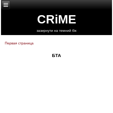
CRiME
зазирнути на темний бік
Первая страница
You are here
БТА